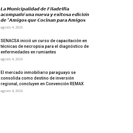
𝙇𝙖 𝙈𝙪𝙣𝙞𝙘𝙞𝙥𝙖𝙡𝙞𝙙𝙖𝙙 𝙙𝙚 𝙁𝙞𝙡𝙖𝙙𝙚𝙡𝙛𝙞𝙖
𝙖𝙘𝙤𝙢𝙥𝙖𝙣̃𝙤́ 𝙪𝙣𝙖 𝙣𝙪𝙚𝙫𝙖 𝙮 𝙚𝙭𝙞𝙩𝙤𝙨𝙖 𝙚𝙙𝙞𝙘𝙞𝙤́𝙣
𝙙𝙚 “𝘼𝙢𝙞𝙜𝙤𝙨 𝙦𝙪𝙚 𝘾𝙤𝙘𝙞𝙣𝙖𝙣 𝙥𝙖𝙧𝙖 𝘼𝙢𝙞𝙜𝙤𝙨
agosto 4, 2026
SENACSA inició un curso de capacitación en
técnicas de necropsia para el diagnóstico de
enfermedades en rumiantes
agosto 4, 2026
El mercado inmobiliario paraguayo se
consolida como destino de inversión
regional, concluyen en Convención REMAX
agosto 4, 2026