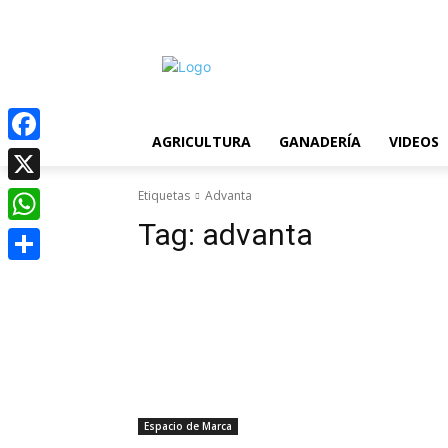
C
sábado, agosto 8, 2026
19.6
Asunción
AGRICULTURA
GANADERÍA
VIDEOS
Facebook
X
Etiquetas
Advanta
Tag:
advanta
WhatsApp
Compartir
Espacio de Marca