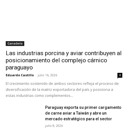
Ganadería
Las industrias porcina y aviar contribuyen al
posicionamiento del complejo cárnico
paraguayo
Eduardo Castillo
-
julio 16, 2026
0
El crecimiento sostenido de ambos sectores refleja el proceso de
diversificación de la matriz exportadora del país y posiciona a
estas industrias como complementos...
Paraguay exporta su primer cargamento
de carne aviar a Taiwán y abre un
mercado estratégico para el sector
julio 8, 2026