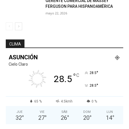
GERENTE COMERCIAL DE MASSEY
FERGUSON PARA HISPANOAMÉRICA
mayo 22, 2026
CLIMA
ASUNCIÓN
Cielo Claro
°
28.5
°
C
28.5
°
28.5
65 %
4.5kmh
0 %
JUE
VIE
SÁB
DOM
LUN
32
°
27
°
26
°
20
°
14
°