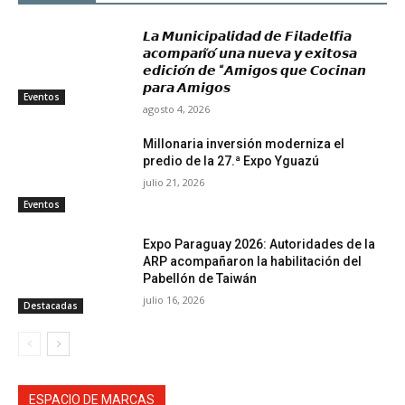
𝙇𝙖 𝙈𝙪𝙣𝙞𝙘𝙞𝙥𝙖𝙡𝙞𝙙𝙖𝙙 𝙙𝙚 𝙁𝙞𝙡𝙖𝙙𝙚𝙡𝙛𝙞𝙖
𝙖𝙘𝙤𝙢𝙥𝙖𝙣̃𝙤́ 𝙪𝙣𝙖 𝙣𝙪𝙚𝙫𝙖 𝙮 𝙚𝙭𝙞𝙩𝙤𝙨𝙖
𝙚𝙙𝙞𝙘𝙞𝙤́𝙣 𝙙𝙚 “𝘼𝙢𝙞𝙜𝙤𝙨 𝙦𝙪𝙚 𝘾𝙤𝙘𝙞𝙣𝙖𝙣
𝙥𝙖𝙧𝙖 𝘼𝙢𝙞𝙜𝙤𝙨
Eventos
agosto 4, 2026
Millonaria inversión moderniza el
predio de la 27.ª Expo Yguazú
julio 21, 2026
Eventos
Expo Paraguay 2026: Autoridades de la
ARP acompañaron la habilitación del
Pabellón de Taiwán
julio 16, 2026
Destacadas
ESPACIO DE MARCAS