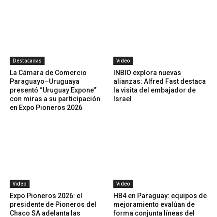
Destacadas
Video
La Cámara de Comercio
INBIO explora nuevas
Paraguayo–Uruguaya
alianzas: Alfred Fast destaca
presentó “Uruguay Expone”
la visita del embajador de
con miras a su participación
Israel
en Expo Pioneros 2026
Video
Video
Expo Pioneros 2026: el
HB4 en Paraguay: equipos de
presidente de Pioneros del
mejoramiento evalúan de
Chaco SA adelanta las
forma conjunta líneas del