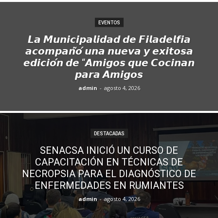
EVENTOS
𝙇𝙖 𝙈𝙪𝙣𝙞𝙘𝙞𝙥𝙖𝙡𝙞𝙙𝙖𝙙 𝙙𝙚 𝙁𝙞𝙡𝙖𝙙𝙚𝙡𝙛𝙞𝙖
𝙖𝙘𝙤𝙢𝙥𝙖𝙣̃𝙤́ 𝙪𝙣𝙖 𝙣𝙪𝙚𝙫𝙖 𝙮 𝙚𝙭𝙞𝙩𝙤𝙨𝙖
𝙚𝙙𝙞𝙘𝙞𝙤́𝙣 𝙙𝙚 “𝘼𝙢𝙞𝙜𝙤𝙨 𝙦𝙪𝙚 𝘾𝙤𝙘𝙞𝙣𝙖𝙣
𝙥𝙖𝙧𝙖 𝘼𝙢𝙞𝙜𝙤𝙨
admin
-
agosto 4, 2026
DESTACADAS
SENACSA INICIÓ UN CURSO DE
CAPACITACIÓN EN TÉCNICAS DE
NECROPSIA PARA EL DIAGNÓSTICO DE
ENFERMEDADES EN RUMIANTES
admin
-
agosto 4, 2026