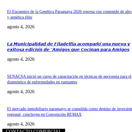
El Encuentro de la Genética Paraguaya 2026 regresa con contenido de alto
y genética élite
agosto 4, 2026
𝙇𝙖 𝙈𝙪𝙣𝙞𝙘𝙞𝙥𝙖𝙡𝙞𝙙𝙖𝙙 𝙙𝙚 𝙁𝙞𝙡𝙖𝙙𝙚𝙡𝙛𝙞𝙖 𝙖𝙘𝙤𝙢𝙥𝙖𝙣̃𝙤́ 𝙪𝙣𝙖 𝙣𝙪𝙚𝙫𝙖 𝙮
𝙚𝙭𝙞𝙩𝙤𝙨𝙖 𝙚𝙙𝙞𝙘𝙞𝙤́𝙣 𝙙𝙚 “𝘼𝙢𝙞𝙜𝙤𝙨 𝙦𝙪𝙚 𝘾𝙤𝙘𝙞𝙣𝙖𝙣 𝙥𝙖𝙧𝙖 𝘼𝙢𝙞𝙜𝙤𝙨
agosto 4, 2026
SENACSA inició un curso de capacitación en técnicas de necropsia para el
diagnóstico de enfermedades en rumiantes
agosto 4, 2026
El mercado inmobiliario paraguayo se consolida como destino de inversió
regional, concluyen en Convención REMAX
agosto 4, 2026
CONTACTO COMERCIAL