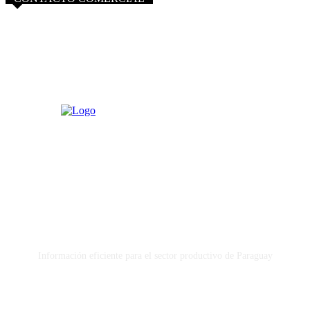
info@purocampo.com.py
Información eficiente para el sector productivo de Paraguay