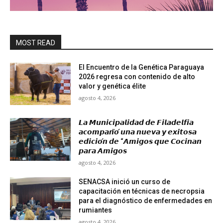
MOST READ
El Encuentro de la Genética Paraguaya
2026 regresa con contenido de alto
valor y genética élite
agosto 4, 2026
𝙇𝙖 𝙈𝙪𝙣𝙞𝙘𝙞𝙥𝙖𝙡𝙞𝙙𝙖𝙙 𝙙𝙚 𝙁𝙞𝙡𝙖𝙙𝙚𝙡𝙛𝙞𝙖
𝙖𝙘𝙤𝙢𝙥𝙖𝙣̃𝙤́ 𝙪𝙣𝙖 𝙣𝙪𝙚𝙫𝙖 𝙮 𝙚𝙭𝙞𝙩𝙤𝙨𝙖
𝙚𝙙𝙞𝙘𝙞𝙤́𝙣 𝙙𝙚 “𝘼𝙢𝙞𝙜𝙤𝙨 𝙦𝙪𝙚 𝘾𝙤𝙘𝙞𝙣𝙖𝙣
𝙥𝙖𝙧𝙖 𝘼𝙢𝙞𝙜𝙤𝙨
agosto 4, 2026
SENACSA inició un curso de
capacitación en técnicas de necropsia
para el diagnóstico de enfermedades en
rumiantes
agosto 4, 2026