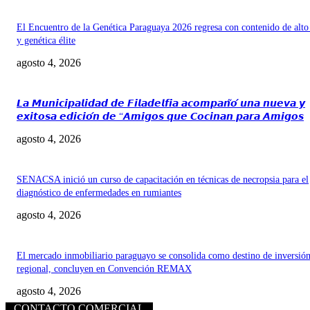
El Encuentro de la Genética Paraguaya 2026 regresa con contenido de alto
y genética élite
agosto 4, 2026
𝙇𝙖 𝙈𝙪𝙣𝙞𝙘𝙞𝙥𝙖𝙡𝙞𝙙𝙖𝙙 𝙙𝙚 𝙁𝙞𝙡𝙖𝙙𝙚𝙡𝙛𝙞𝙖 𝙖𝙘𝙤𝙢𝙥𝙖𝙣̃𝙤́ 𝙪𝙣𝙖 𝙣𝙪𝙚𝙫𝙖 𝙮
𝙚𝙭𝙞𝙩𝙤𝙨𝙖 𝙚𝙙𝙞𝙘𝙞𝙤́𝙣 𝙙𝙚 “𝘼𝙢𝙞𝙜𝙤𝙨 𝙦𝙪𝙚 𝘾𝙤𝙘𝙞𝙣𝙖𝙣 𝙥𝙖𝙧𝙖 𝘼𝙢𝙞𝙜𝙤𝙨
agosto 4, 2026
SENACSA inició un curso de capacitación en técnicas de necropsia para el
diagnóstico de enfermedades en rumiantes
agosto 4, 2026
El mercado inmobiliario paraguayo se consolida como destino de inversió
regional, concluyen en Convención REMAX
agosto 4, 2026
CONTACTO COMERCIAL