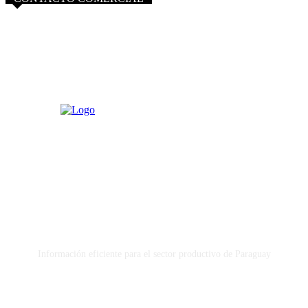
info@purocampo.com.py
Información eficiente para el sector productivo de Paraguay