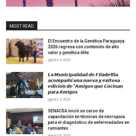
MOST READ
El Encuentro de la Genética Paraguaya
2026 regresa con contenido de alto
valor y genética élite
agosto 4, 2026
𝙇𝙖 𝙈𝙪𝙣𝙞𝙘𝙞𝙥𝙖𝙡𝙞𝙙𝙖𝙙 𝙙𝙚 𝙁𝙞𝙡𝙖𝙙𝙚𝙡𝙛𝙞𝙖
𝙖𝙘𝙤𝙢𝙥𝙖𝙣̃𝙤́ 𝙪𝙣𝙖 𝙣𝙪𝙚𝙫𝙖 𝙮 𝙚𝙭𝙞𝙩𝙤𝙨𝙖
𝙚𝙙𝙞𝙘𝙞𝙤́𝙣 𝙙𝙚 “𝘼𝙢𝙞𝙜𝙤𝙨 𝙦𝙪𝙚 𝘾𝙤𝙘𝙞𝙣𝙖𝙣
𝙥𝙖𝙧𝙖 𝘼𝙢𝙞𝙜𝙤𝙨
agosto 4, 2026
SENACSA inició un curso de
capacitación en técnicas de necropsia
para el diagnóstico de enfermedades en
rumiantes
agosto 4, 2026