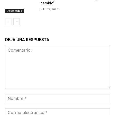
cambio”
julio 22, 2026
Destacadas
DEJA UNA RESPUESTA
Comentario:
No
Co