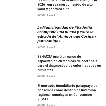
2026 regresa con contenido de alto
valor y genética élite
agosto 4, 2026
𝙇𝙖 𝙈𝙪𝙣𝙞𝙘𝙞𝙥𝙖𝙡𝙞𝙙𝙖𝙙 𝙙𝙚 𝙁𝙞𝙡𝙖𝙙𝙚𝙡𝙛𝙞𝙖
𝙖𝙘𝙤𝙢𝙥𝙖𝙣̃𝙤́ 𝙪𝙣𝙖 𝙣𝙪𝙚𝙫𝙖 𝙮 𝙚𝙭𝙞𝙩𝙤𝙨𝙖
𝙚𝙙𝙞𝙘𝙞𝙤́𝙣 𝙙𝙚 “𝘼𝙢𝙞𝙜𝙤𝙨 𝙦𝙪𝙚 𝘾𝙤𝙘𝙞𝙣𝙖𝙣
𝙥𝙖𝙧𝙖 𝘼𝙢𝙞𝙜𝙤𝙨
agosto 4, 2026
SENACSA inició un curso de
capacitación en técnicas de necropsia
para el diagnóstico de enfermedades en
rumiantes
agosto 4, 2026
El mercado inmobiliario paraguayo se
consolida como destino de inversión
regional, concluyen en Convención
REMAX
agosto 4, 2026