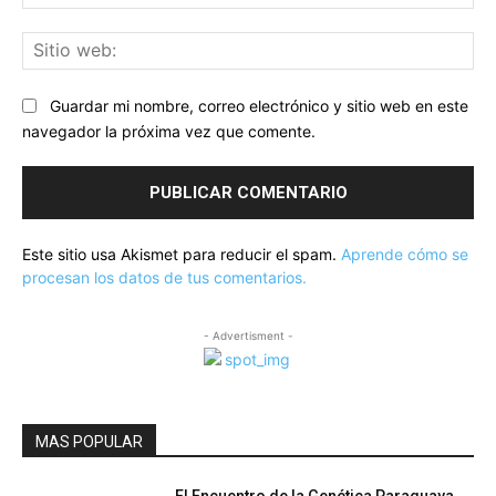
ele
Sit
we
Guardar mi nombre, correo electrónico y sitio web en este
navegador la próxima vez que comente.
Este sitio usa Akismet para reducir el spam.
Aprende cómo se
procesan los datos de tus comentarios.
- Advertisment -
MAS POPULAR
El Encuentro de la Genética Paraguaya