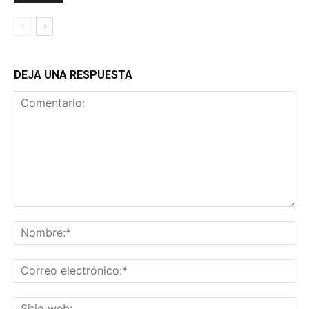
DEJA UNA RESPUESTA
Comentario:
No
Co
ele
Sit