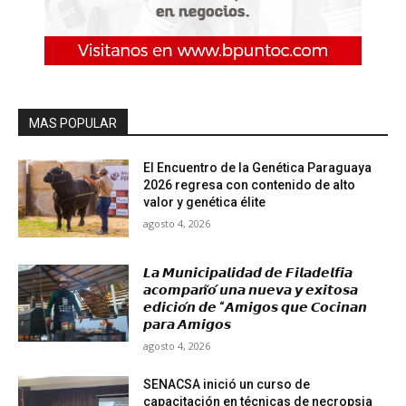
MAS POPULAR
El Encuentro de la Genética Paraguaya
2026 regresa con contenido de alto
valor y genética élite
agosto 4, 2026
𝙇𝙖 𝙈𝙪𝙣𝙞𝙘𝙞𝙥𝙖𝙡𝙞𝙙𝙖𝙙 𝙙𝙚 𝙁𝙞𝙡𝙖𝙙𝙚𝙡𝙛𝙞𝙖
𝙖𝙘𝙤𝙢𝙥𝙖𝙣̃𝙤́ 𝙪𝙣𝙖 𝙣𝙪𝙚𝙫𝙖 𝙮 𝙚𝙭𝙞𝙩𝙤𝙨𝙖
𝙚𝙙𝙞𝙘𝙞𝙤́𝙣 𝙙𝙚 “𝘼𝙢𝙞𝙜𝙤𝙨 𝙦𝙪𝙚 𝘾𝙤𝙘𝙞𝙣𝙖𝙣
𝙥𝙖𝙧𝙖 𝘼𝙢𝙞𝙜𝙤𝙨
agosto 4, 2026
SENACSA inició un curso de
capacitación en técnicas de necropsia