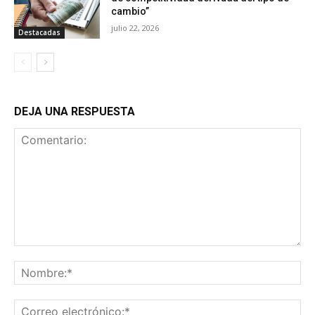
cambio”
julio 22, 2026
Destacadas
DEJA UNA RESPUESTA
Comentario:
No
Co