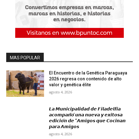
MAS POPULAR
El Encuentro de la Genética Paraguaya
2026 regresa con contenido de alto
valor y genética élite
agosto 4, 2026
𝙇𝙖 𝙈𝙪𝙣𝙞𝙘𝙞𝙥𝙖𝙡𝙞𝙙𝙖𝙙 𝙙𝙚 𝙁𝙞𝙡𝙖𝙙𝙚𝙡𝙛𝙞𝙖
𝙖𝙘𝙤𝙢𝙥𝙖𝙣̃𝙤́ 𝙪𝙣𝙖 𝙣𝙪𝙚𝙫𝙖 𝙮 𝙚𝙭𝙞𝙩𝙤𝙨𝙖
𝙚𝙙𝙞𝙘𝙞𝙤́𝙣 𝙙𝙚 “𝘼𝙢𝙞𝙜𝙤𝙨 𝙦𝙪𝙚 𝘾𝙤𝙘𝙞𝙣𝙖𝙣
𝙥𝙖𝙧𝙖 𝘼𝙢𝙞𝙜𝙤𝙨
agosto 4, 2026