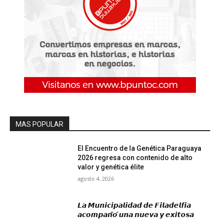
MAS POPULAR
El Encuentro de la Genética Paraguaya
2026 regresa con contenido de alto
valor y genética élite
agosto 4, 2026
𝙇𝙖 𝙈𝙪𝙣𝙞𝙘𝙞𝙥𝙖𝙡𝙞𝙙𝙖𝙙 𝙙𝙚 𝙁𝙞𝙡𝙖𝙙𝙚𝙡𝙛𝙞𝙖
𝙖𝙘𝙤𝙢𝙥𝙖𝙣̃𝙤́ 𝙪𝙣𝙖 𝙣𝙪𝙚𝙫𝙖 𝙮 𝙚𝙭𝙞𝙩𝙤𝙨𝙖