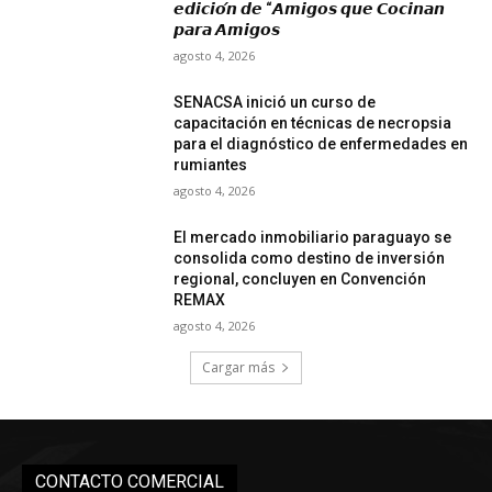
𝙚𝙙𝙞𝙘𝙞𝙤́𝙣 𝙙𝙚 “𝘼𝙢𝙞𝙜𝙤𝙨 𝙦𝙪𝙚 𝘾𝙤𝙘𝙞𝙣𝙖𝙣
𝙥𝙖𝙧𝙖 𝘼𝙢𝙞𝙜𝙤𝙨
agosto 4, 2026
SENACSA inició un curso de
capacitación en técnicas de necropsia
para el diagnóstico de enfermedades en
rumiantes
agosto 4, 2026
El mercado inmobiliario paraguayo se
consolida como destino de inversión
regional, concluyen en Convención
REMAX
agosto 4, 2026
Cargar más
CONTACTO COMERCIAL