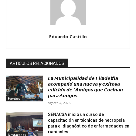
Eduardo Castillo
ARTICULOS RELACIONADOS
𝙇𝙖 𝙈𝙪𝙣𝙞𝙘𝙞𝙥𝙖𝙡𝙞𝙙𝙖𝙙 𝙙𝙚 𝙁𝙞𝙡𝙖𝙙𝙚𝙡𝙛𝙞𝙖
𝙖𝙘𝙤𝙢𝙥𝙖𝙣̃𝙤́ 𝙪𝙣𝙖 𝙣𝙪𝙚𝙫𝙖 𝙮 𝙚𝙭𝙞𝙩𝙤𝙨𝙖
𝙚𝙙𝙞𝙘𝙞𝙤́𝙣 𝙙𝙚 “𝘼𝙢𝙞𝙜𝙤𝙨 𝙦𝙪𝙚 𝘾𝙤𝙘𝙞𝙣𝙖𝙣
𝙥𝙖𝙧𝙖 𝘼𝙢𝙞𝙜𝙤𝙨
Eventos
agosto 4, 2026
SENACSA inició un curso de
capacitación en técnicas de necropsia
para el diagnóstico de enfermedades en
rumiantes
Destacadas