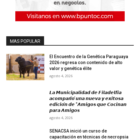
MAS POPULAR
El Encuentro de la Genética Paraguaya
2026 regresa con contenido de alto
valor y genética élite
agosto 4, 2026
𝙇𝙖 𝙈𝙪𝙣𝙞𝙘𝙞𝙥𝙖𝙡𝙞𝙙𝙖𝙙 𝙙𝙚 𝙁𝙞𝙡𝙖𝙙𝙚𝙡𝙛𝙞𝙖
𝙖𝙘𝙤𝙢𝙥𝙖𝙣̃𝙤́ 𝙪𝙣𝙖 𝙣𝙪𝙚𝙫𝙖 𝙮 𝙚𝙭𝙞𝙩𝙤𝙨𝙖
𝙚𝙙𝙞𝙘𝙞𝙤́𝙣 𝙙𝙚 “𝘼𝙢𝙞𝙜𝙤𝙨 𝙦𝙪𝙚 𝘾𝙤𝙘𝙞𝙣𝙖𝙣
𝙥𝙖𝙧𝙖 𝘼𝙢𝙞𝙜𝙤𝙨
agosto 4, 2026
SENACSA inició un curso de
capacitación en técnicas de necropsia