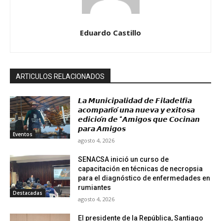
Eduardo Castillo
ARTICULOS RELACIONADOS
𝙇𝙖 𝙈𝙪𝙣𝙞𝙘𝙞𝙥𝙖𝙡𝙞𝙙𝙖𝙙 𝙙𝙚 𝙁𝙞𝙡𝙖𝙙𝙚𝙡𝙛𝙞𝙖
𝙖𝙘𝙤𝙢𝙥𝙖𝙣̃𝙤́ 𝙪𝙣𝙖 𝙣𝙪𝙚𝙫𝙖 𝙮 𝙚𝙭𝙞𝙩𝙤𝙨𝙖
𝙚𝙙𝙞𝙘𝙞𝙤́𝙣 𝙙𝙚 “𝘼𝙢𝙞𝙜𝙤𝙨 𝙦𝙪𝙚 𝘾𝙤𝙘𝙞𝙣𝙖𝙣
𝙥𝙖𝙧𝙖 𝘼𝙢𝙞𝙜𝙤𝙨
Eventos
agosto 4, 2026
SENACSA inició un curso de
capacitación en técnicas de necropsia
para el diagnóstico de enfermedades en
rumiantes
Destacadas
agosto 4, 2026
El presidente de la República, Santiago