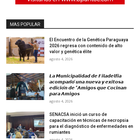
MAS POPULAR
El Encuentro de la Genética Paraguaya
2026 regresa con contenido de alto
valor y genética élite
agosto 4, 2026
𝙇𝙖 𝙈𝙪𝙣𝙞𝙘𝙞𝙥𝙖𝙡𝙞𝙙𝙖𝙙 𝙙𝙚 𝙁𝙞𝙡𝙖𝙙𝙚𝙡𝙛𝙞𝙖
𝙖𝙘𝙤𝙢𝙥𝙖𝙣̃𝙤́ 𝙪𝙣𝙖 𝙣𝙪𝙚𝙫𝙖 𝙮 𝙚𝙭𝙞𝙩𝙤𝙨𝙖
𝙚𝙙𝙞𝙘𝙞𝙤́𝙣 𝙙𝙚 “𝘼𝙢𝙞𝙜𝙤𝙨 𝙦𝙪𝙚 𝘾𝙤𝙘𝙞𝙣𝙖𝙣
𝙥𝙖𝙧𝙖 𝘼𝙢𝙞𝙜𝙤𝙨
agosto 4, 2026
SENACSA inició un curso de
capacitación en técnicas de necropsia
para el diagnóstico de enfermedades en
rumiantes
agosto 4, 2026