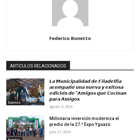
Federico Bonetto
ARTICULOS RELACIONADOS
𝙇𝙖 𝙈𝙪𝙣𝙞𝙘𝙞𝙥𝙖𝙡𝙞𝙙𝙖𝙙 𝙙𝙚 𝙁𝙞𝙡𝙖𝙙𝙚𝙡𝙛𝙞𝙖
𝙖𝙘𝙤𝙢𝙥𝙖𝙣̃𝙤́ 𝙪𝙣𝙖 𝙣𝙪𝙚𝙫𝙖 𝙮 𝙚𝙭𝙞𝙩𝙤𝙨𝙖
𝙚𝙙𝙞𝙘𝙞𝙤́𝙣 𝙙𝙚 “𝘼𝙢𝙞𝙜𝙤𝙨 𝙦𝙪𝙚 𝘾𝙤𝙘𝙞𝙣𝙖𝙣
𝙥𝙖𝙧𝙖 𝘼𝙢𝙞𝙜𝙤𝙨
Eventos
agosto 4, 2026
Millonaria inversión moderniza el
predio de la 27.ª Expo Yguazú
julio 21, 2026
Eventos