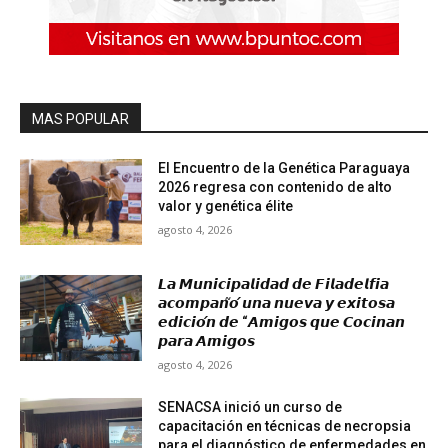
MAS POPULAR
El Encuentro de la Genética Paraguaya
2026 regresa con contenido de alto
valor y genética élite
agosto 4, 2026
𝙇𝙖 𝙈𝙪𝙣𝙞𝙘𝙞𝙥𝙖𝙡𝙞𝙙𝙖𝙙 𝙙𝙚 𝙁𝙞𝙡𝙖𝙙𝙚𝙡𝙛𝙞𝙖
𝙖𝙘𝙤𝙢𝙥𝙖𝙣̃𝙤́ 𝙪𝙣𝙖 𝙣𝙪𝙚𝙫𝙖 𝙮 𝙚𝙭𝙞𝙩𝙤𝙨𝙖
𝙚𝙙𝙞𝙘𝙞𝙤́𝙣 𝙙𝙚 “𝘼𝙢𝙞𝙜𝙤𝙨 𝙦𝙪𝙚 𝘾𝙤𝙘𝙞𝙣𝙖𝙣
𝙥𝙖𝙧𝙖 𝘼𝙢𝙞𝙜𝙤𝙨
agosto 4, 2026
SENACSA inició un curso de
capacitación en técnicas de necropsia
para el diagnóstico de enfermedades en