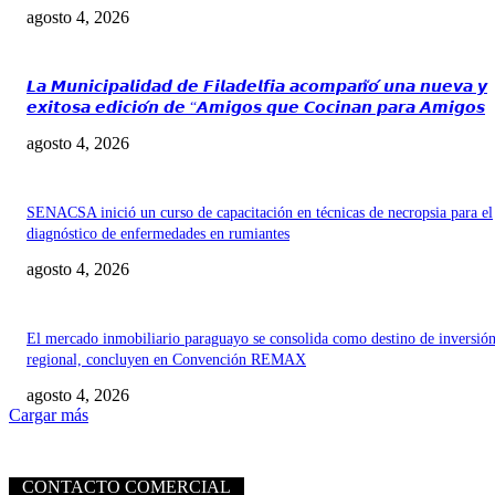
agosto 4, 2026
𝙇𝙖 𝙈𝙪𝙣𝙞𝙘𝙞𝙥𝙖𝙡𝙞𝙙𝙖𝙙 𝙙𝙚 𝙁𝙞𝙡𝙖𝙙𝙚𝙡𝙛𝙞𝙖 𝙖𝙘𝙤𝙢𝙥𝙖𝙣̃𝙤́ 𝙪𝙣𝙖 𝙣𝙪𝙚𝙫𝙖 𝙮
𝙚𝙭𝙞𝙩𝙤𝙨𝙖 𝙚𝙙𝙞𝙘𝙞𝙤́𝙣 𝙙𝙚 “𝘼𝙢𝙞𝙜𝙤𝙨 𝙦𝙪𝙚 𝘾𝙤𝙘𝙞𝙣𝙖𝙣 𝙥𝙖𝙧𝙖 𝘼𝙢𝙞𝙜𝙤𝙨
agosto 4, 2026
SENACSA inició un curso de capacitación en técnicas de necropsia para el
diagnóstico de enfermedades en rumiantes
agosto 4, 2026
El mercado inmobiliario paraguayo se consolida como destino de inversió
regional, concluyen en Convención REMAX
agosto 4, 2026
Cargar más
CONTACTO COMERCIAL