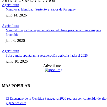
ARTICULOS RELACIONADOS
Agricultura
Mandioca: Identidad, Sustento y Sabor de Paraguay
julio 14, 2026
Agricultura
Maíz zafriña y chía dependen ahora del clima para cerrar una campaña
favorable
julio 6, 2026
Agricultura
Soja y maíz apuntalan la recuperación agrícola hacia el 2026
junio 10, 2026
- Advertisment -
MAS POPULAR
El Encuentro de la Genética Paraguaya 2026 regresa con contenido de alto
y genética élite