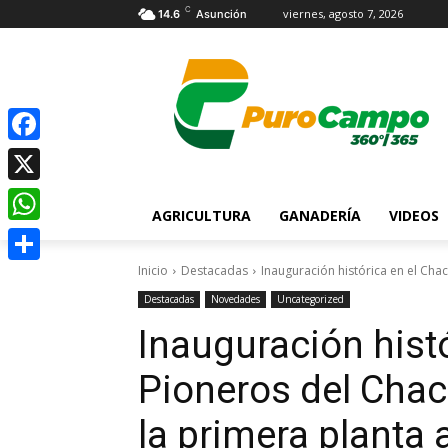
C
viernes, agosto 7, 2026
14.6
Asunción
Facebook
X
AGRICULTURA
GANADERÍA
VIDEOS
WhatsApp
Inicio
Destacadas
Inauguración histórica en el Cha
Compartir
Destacadas
Novedades
Uncategorized
Inauguración histó
Pioneros del Cha
la primera planta 