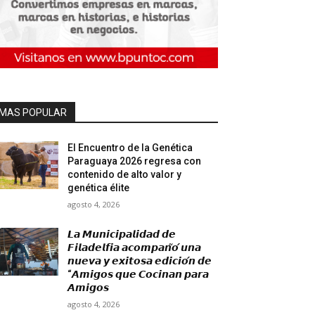
MAS POPULAR
El Encuentro de la Genética
Paraguaya 2026 regresa con
contenido de alto valor y
genética élite
agosto 4, 2026
𝙇𝙖 𝙈𝙪𝙣𝙞𝙘𝙞𝙥𝙖𝙡𝙞𝙙𝙖𝙙 𝙙𝙚
𝙁𝙞𝙡𝙖𝙙𝙚𝙡𝙛𝙞𝙖 𝙖𝙘𝙤𝙢𝙥𝙖𝙣̃𝙤́ 𝙪𝙣𝙖
𝙣𝙪𝙚𝙫𝙖 𝙮 𝙚𝙭𝙞𝙩𝙤𝙨𝙖 𝙚𝙙𝙞𝙘𝙞𝙤́𝙣 𝙙𝙚
“𝘼𝙢𝙞𝙜𝙤𝙨 𝙦𝙪𝙚 𝘾𝙤𝙘𝙞𝙣𝙖𝙣 𝙥𝙖𝙧𝙖
𝘼𝙢𝙞𝙜𝙤𝙨
agosto 4, 2026