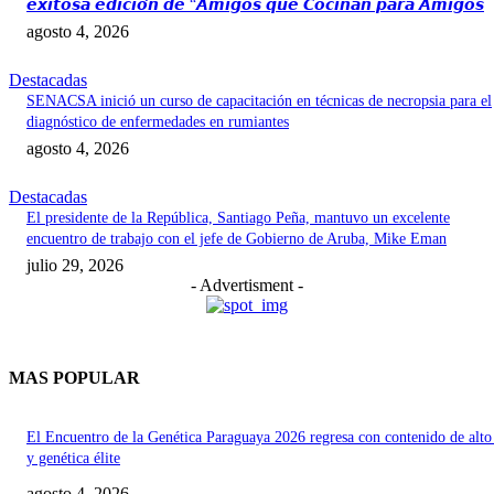
𝙚𝙭𝙞𝙩𝙤𝙨𝙖 𝙚𝙙𝙞𝙘𝙞𝙤́𝙣 𝙙𝙚 “𝘼𝙢𝙞𝙜𝙤𝙨 𝙦𝙪𝙚 𝘾𝙤𝙘𝙞𝙣𝙖𝙣 𝙥𝙖𝙧𝙖 𝘼𝙢𝙞𝙜𝙤𝙨
agosto 4, 2026
Destacadas
SENACSA inició un curso de capacitación en técnicas de necropsia para el
diagnóstico de enfermedades en rumiantes
agosto 4, 2026
Destacadas
El presidente de la República, Santiago Peña, mantuvo un excelente
encuentro de trabajo con el jefe de Gobierno de Aruba, Mike Eman
julio 29, 2026
- Advertisment -
MAS POPULAR
El Encuentro de la Genética Paraguaya 2026 regresa con contenido de alto
y genética élite
agosto 4, 2026