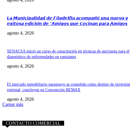
𝙇𝙖 𝙈𝙪𝙣𝙞𝙘𝙞𝙥𝙖𝙡𝙞𝙙𝙖𝙙 𝙙𝙚 𝙁𝙞𝙡𝙖𝙙𝙚𝙡𝙛𝙞𝙖 𝙖𝙘𝙤𝙢𝙥𝙖𝙣̃𝙤́ 𝙪𝙣𝙖 𝙣𝙪𝙚𝙫𝙖 𝙮
𝙚𝙭𝙞𝙩𝙤𝙨𝙖 𝙚𝙙𝙞𝙘𝙞𝙤́𝙣 𝙙𝙚 “𝘼𝙢𝙞𝙜𝙤𝙨 𝙦𝙪𝙚 𝘾𝙤𝙘𝙞𝙣𝙖𝙣 𝙥𝙖𝙧𝙖 𝘼𝙢𝙞𝙜𝙤𝙨
agosto 4, 2026
SENACSA inició un curso de capacitación en técnicas de necropsia para el
diagnóstico de enfermedades en rumiantes
agosto 4, 2026
El mercado inmobiliario paraguayo se consolida como destino de inversió
regional, concluyen en Convención REMAX
agosto 4, 2026
Cargar más
CONTACTO COMERCIAL