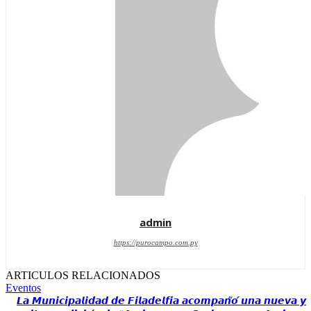
admin
https://purocampo.com.py
ARTICULOS RELACIONADOS
Eventos
𝙇𝙖 𝙈𝙪𝙣𝙞𝙘𝙞𝙥𝙖𝙡𝙞𝙙𝙖𝙙 𝙙𝙚 𝙁𝙞𝙡𝙖𝙙𝙚𝙡𝙛𝙞𝙖 𝙖𝙘𝙤𝙢𝙥𝙖𝙣̃𝙤́ 𝙪𝙣𝙖 𝙣𝙪𝙚𝙫𝙖 𝙮