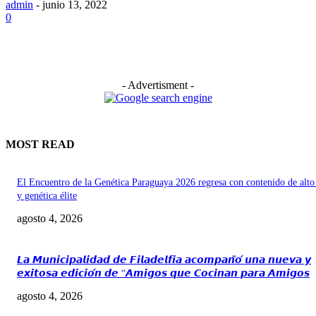
admin
-
junio 13, 2022
0
- Advertisment -
MOST READ
El Encuentro de la Genética Paraguaya 2026 regresa con contenido de alto
y genética élite
agosto 4, 2026
𝙇𝙖 𝙈𝙪𝙣𝙞𝙘𝙞𝙥𝙖𝙡𝙞𝙙𝙖𝙙 𝙙𝙚 𝙁𝙞𝙡𝙖𝙙𝙚𝙡𝙛𝙞𝙖 𝙖𝙘𝙤𝙢𝙥𝙖𝙣̃𝙤́ 𝙪𝙣𝙖 𝙣𝙪𝙚𝙫𝙖 𝙮
𝙚𝙭𝙞𝙩𝙤𝙨𝙖 𝙚𝙙𝙞𝙘𝙞𝙤́𝙣 𝙙𝙚 “𝘼𝙢𝙞𝙜𝙤𝙨 𝙦𝙪𝙚 𝘾𝙤𝙘𝙞𝙣𝙖𝙣 𝙥𝙖𝙧𝙖 𝘼𝙢𝙞𝙜𝙤𝙨
agosto 4, 2026