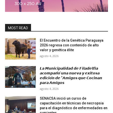
MOST READ
El Encuentro de la Genética Paraguaya
2026 regresa con contenido de alto
valor y genética élite
agosto 4, 2026
𝙇𝙖 𝙈𝙪𝙣𝙞𝙘𝙞𝙥𝙖𝙡𝙞𝙙𝙖𝙙 𝙙𝙚 𝙁𝙞𝙡𝙖𝙙𝙚𝙡𝙛𝙞𝙖
𝙖𝙘𝙤𝙢𝙥𝙖𝙣̃𝙤́ 𝙪𝙣𝙖 𝙣𝙪𝙚𝙫𝙖 𝙮 𝙚𝙭𝙞𝙩𝙤𝙨𝙖
𝙚𝙙𝙞𝙘𝙞𝙤́𝙣 𝙙𝙚 “𝘼𝙢𝙞𝙜𝙤𝙨 𝙦𝙪𝙚 𝘾𝙤𝙘𝙞𝙣𝙖𝙣
𝙥𝙖𝙧𝙖 𝘼𝙢𝙞𝙜𝙤𝙨
agosto 4, 2026
SENACSA inició un curso de
capacitación en técnicas de necropsia
para el diagnóstico de enfermedades en
rumiantes