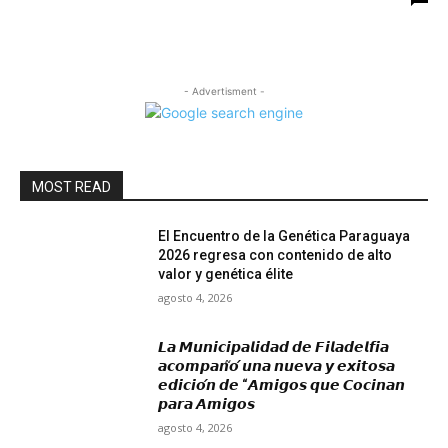
- Advertisment -
MOST READ
El Encuentro de la Genética Paraguaya
2026 regresa con contenido de alto
valor y genética élite
agosto 4, 2026
𝙇𝙖 𝙈𝙪𝙣𝙞𝙘𝙞𝙥𝙖𝙡𝙞𝙙𝙖𝙙 𝙙𝙚 𝙁𝙞𝙡𝙖𝙙𝙚𝙡𝙛𝙞𝙖
𝙖𝙘𝙤𝙢𝙥𝙖𝙣̃𝙤́ 𝙪𝙣𝙖 𝙣𝙪𝙚𝙫𝙖 𝙮 𝙚𝙭𝙞𝙩𝙤𝙨𝙖
𝙚𝙙𝙞𝙘𝙞𝙤́𝙣 𝙙𝙚 “𝘼𝙢𝙞𝙜𝙤𝙨 𝙦𝙪𝙚 𝘾𝙤𝙘𝙞𝙣𝙖𝙣
𝙥𝙖𝙧𝙖 𝘼𝙢𝙞𝙜𝙤𝙨
agosto 4, 2026