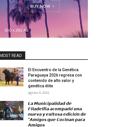
MOST READ
El Encuentro de la Genética
Paraguaya 2026 regresa con
contenido de alto valor y
genética élite
agosto 4, 2026
𝙇𝙖 𝙈𝙪𝙣𝙞𝙘𝙞𝙥𝙖𝙡𝙞𝙙𝙖𝙙 𝙙𝙚
𝙁𝙞𝙡𝙖𝙙𝙚𝙡𝙛𝙞𝙖 𝙖𝙘𝙤𝙢𝙥𝙖𝙣̃𝙤́ 𝙪𝙣𝙖
𝙣𝙪𝙚𝙫𝙖 𝙮 𝙚𝙭𝙞𝙩𝙤𝙨𝙖 𝙚𝙙𝙞𝙘𝙞𝙤́𝙣 𝙙𝙚
“𝘼𝙢𝙞𝙜𝙤𝙨 𝙦𝙪𝙚 𝘾𝙤𝙘𝙞𝙣𝙖𝙣 𝙥𝙖𝙧𝙖
𝘼𝙢𝙞𝙜𝙤𝙨