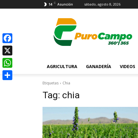
C
sábado, agosto 8, 2026
14
Asunción
Facebook
X
AGRICULTURA
GANADERÍA
VIDEOS
WhatsApp
Etiquetas
Chia
Compartir
Tag:
chia