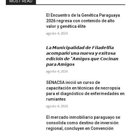
MOST READ
El Encuentro de la Genética Paraguaya
2026 regresa con contenido de alto
valor y genética élite
agosto 4, 2026
𝙇𝙖 𝙈𝙪𝙣𝙞𝙘𝙞𝙥𝙖𝙡𝙞𝙙𝙖𝙙 𝙙𝙚 𝙁𝙞𝙡𝙖𝙙𝙚𝙡𝙛𝙞𝙖
𝙖𝙘𝙤𝙢𝙥𝙖𝙣̃𝙤́ 𝙪𝙣𝙖 𝙣𝙪𝙚𝙫𝙖 𝙮 𝙚𝙭𝙞𝙩𝙤𝙨𝙖
𝙚𝙙𝙞𝙘𝙞𝙤́𝙣 𝙙𝙚 “𝘼𝙢𝙞𝙜𝙤𝙨 𝙦𝙪𝙚 𝘾𝙤𝙘𝙞𝙣𝙖𝙣
𝙥𝙖𝙧𝙖 𝘼𝙢𝙞𝙜𝙤𝙨
agosto 4, 2026
SENACSA inició un curso de
capacitación en técnicas de necropsia
para el diagnóstico de enfermedades en
rumiantes
agosto 4, 2026
El mercado inmobiliario paraguayo se
consolida como destino de inversión
regional, concluyen en Convención