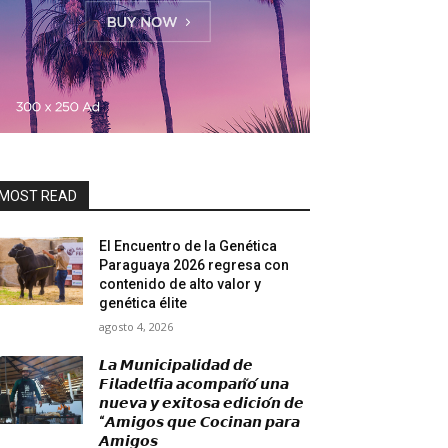
MOST READ
El Encuentro de la Genética
Paraguaya 2026 regresa con
contenido de alto valor y
genética élite
agosto 4, 2026
𝙇𝙖 𝙈𝙪𝙣𝙞𝙘𝙞𝙥𝙖𝙡𝙞𝙙𝙖𝙙 𝙙𝙚
𝙁𝙞𝙡𝙖𝙙𝙚𝙡𝙛𝙞𝙖 𝙖𝙘𝙤𝙢𝙥𝙖𝙣̃𝙤́ 𝙪𝙣𝙖
𝙣𝙪𝙚𝙫𝙖 𝙮 𝙚𝙭𝙞𝙩𝙤𝙨𝙖 𝙚𝙙𝙞𝙘𝙞𝙤́𝙣 𝙙𝙚
“𝘼𝙢𝙞𝙜𝙤𝙨 𝙦𝙪𝙚 𝘾𝙤𝙘𝙞𝙣𝙖𝙣 𝙥𝙖𝙧𝙖
𝘼𝙢𝙞𝙜𝙤𝙨