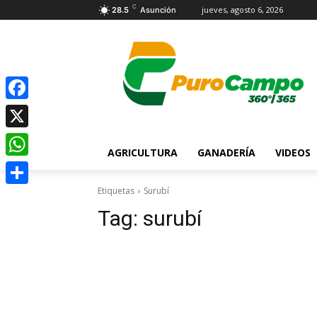
C
jueves, agosto 6, 2026
28.5
Asunción
Facebook
X
AGRICULTURA
GANADERÍA
VIDEOS
WhatsApp
Etiquetas
Surubí
Compartir
Tag:
surubí