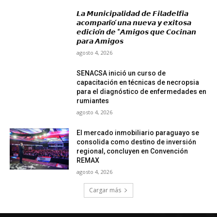
𝙇𝙖 𝙈𝙪𝙣𝙞𝙘𝙞𝙥𝙖𝙡𝙞𝙙𝙖𝙙 𝙙𝙚 𝙁𝙞𝙡𝙖𝙙𝙚𝙡𝙛𝙞𝙖
𝙖𝙘𝙤𝙢𝙥𝙖𝙣̃𝙤́ 𝙪𝙣𝙖 𝙣𝙪𝙚𝙫𝙖 𝙮 𝙚𝙭𝙞𝙩𝙤𝙨𝙖
𝙚𝙙𝙞𝙘𝙞𝙤́𝙣 𝙙𝙚 “𝘼𝙢𝙞𝙜𝙤𝙨 𝙦𝙪𝙚 𝘾𝙤𝙘𝙞𝙣𝙖𝙣
𝙥𝙖𝙧𝙖 𝘼𝙢𝙞𝙜𝙤𝙨
agosto 4, 2026
SENACSA inició un curso de
capacitación en técnicas de necropsia
para el diagnóstico de enfermedades en
rumiantes
agosto 4, 2026
El mercado inmobiliario paraguayo se
consolida como destino de inversión
regional, concluyen en Convención
REMAX
agosto 4, 2026
Cargar más