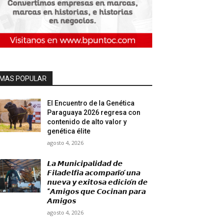
MAS POPULAR
El Encuentro de la Genética
Paraguaya 2026 regresa con
contenido de alto valor y
genética élite
agosto 4, 2026
𝙇𝙖 𝙈𝙪𝙣𝙞𝙘𝙞𝙥𝙖𝙡𝙞𝙙𝙖𝙙 𝙙𝙚
𝙁𝙞𝙡𝙖𝙙𝙚𝙡𝙛𝙞𝙖 𝙖𝙘𝙤𝙢𝙥𝙖𝙣̃𝙤́ 𝙪𝙣𝙖
𝙣𝙪𝙚𝙫𝙖 𝙮 𝙚𝙭𝙞𝙩𝙤𝙨𝙖 𝙚𝙙𝙞𝙘𝙞𝙤́𝙣 𝙙𝙚
“𝘼𝙢𝙞𝙜𝙤𝙨 𝙦𝙪𝙚 𝘾𝙤𝙘𝙞𝙣𝙖𝙣 𝙥𝙖𝙧𝙖
𝘼𝙢𝙞𝙜𝙤𝙨
agosto 4, 2026