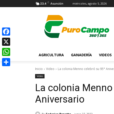
C
miércoles, agosto 5, 2026
23.4
Asunción
Facebook
X
AGRICULTURA
GANADERÍA
VIDEOS
WhatsApp
Inicio
Video
La colonia Menno celebró su 95° Anive
Compartir
Video
La colonia Menno 
Aniversario
By
Federico Bonetto
junio 27, 2022