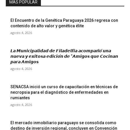
MAS POPULAR
El Encuentro de la Genética Paraguaya 2026 regresa con
contenido de alto valor y genética élite
agosto 4, 2026
𝙇𝙖 𝙈𝙪𝙣𝙞𝙘𝙞𝙥𝙖𝙡𝙞𝙙𝙖𝙙 𝙙𝙚 𝙁𝙞𝙡𝙖𝙙𝙚𝙡𝙛𝙞𝙖 𝙖𝙘𝙤𝙢𝙥𝙖𝙣̃𝙤́ 𝙪𝙣𝙖
𝙣𝙪𝙚𝙫𝙖 𝙮 𝙚𝙭𝙞𝙩𝙤𝙨𝙖 𝙚𝙙𝙞𝙘𝙞𝙤́𝙣 𝙙𝙚 “𝘼𝙢𝙞𝙜𝙤𝙨 𝙦𝙪𝙚 𝘾𝙤𝙘𝙞𝙣𝙖𝙣
𝙥𝙖𝙧𝙖 𝘼𝙢𝙞𝙜𝙤𝙨
agosto 4, 2026
SENACSA inició un curso de capacitación en técnicas de
necropsia para el diagnóstico de enfermedades en
rumiantes
agosto 4, 2026
El mercado inmobiliario paraguayo se consolida como
destino de inversión regional, concluyen en Convención