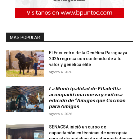
MAS POPULAR
El Encuentro de la Genética Paraguaya
2026 regresa con contenido de alto
valor y genética élite
agosto 4, 2026
𝙇𝙖 𝙈𝙪𝙣𝙞𝙘𝙞𝙥𝙖𝙡𝙞𝙙𝙖𝙙 𝙙𝙚 𝙁𝙞𝙡𝙖𝙙𝙚𝙡𝙛𝙞𝙖
𝙖𝙘𝙤𝙢𝙥𝙖𝙣̃𝙤́ 𝙪𝙣𝙖 𝙣𝙪𝙚𝙫𝙖 𝙮 𝙚𝙭𝙞𝙩𝙤𝙨𝙖
𝙚𝙙𝙞𝙘𝙞𝙤́𝙣 𝙙𝙚 “𝘼𝙢𝙞𝙜𝙤𝙨 𝙦𝙪𝙚 𝘾𝙤𝙘𝙞𝙣𝙖𝙣
𝙥𝙖𝙧𝙖 𝘼𝙢𝙞𝙜𝙤𝙨
agosto 4, 2026
SENACSA inició un curso de
capacitación en técnicas de necropsia
para el diagnóstico de enfermedades en