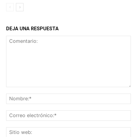
DEJA UNA RESPUESTA
Comentario:
No
Co
ele
Sit
we