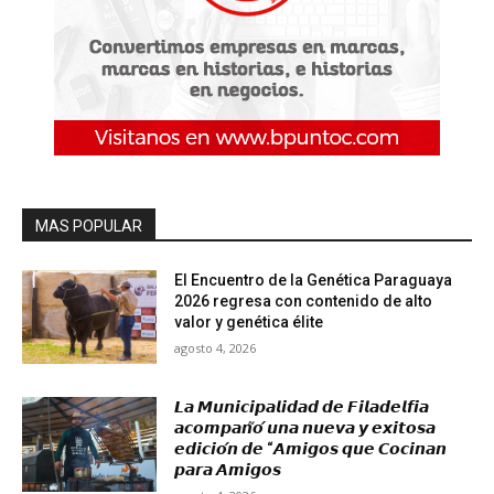
MAS POPULAR
El Encuentro de la Genética Paraguaya
2026 regresa con contenido de alto
valor y genética élite
agosto 4, 2026
𝙇𝙖 𝙈𝙪𝙣𝙞𝙘𝙞𝙥𝙖𝙡𝙞𝙙𝙖𝙙 𝙙𝙚 𝙁𝙞𝙡𝙖𝙙𝙚𝙡𝙛𝙞𝙖
𝙖𝙘𝙤𝙢𝙥𝙖𝙣̃𝙤́ 𝙪𝙣𝙖 𝙣𝙪𝙚𝙫𝙖 𝙮 𝙚𝙭𝙞𝙩𝙤𝙨𝙖
𝙚𝙙𝙞𝙘𝙞𝙤́𝙣 𝙙𝙚 “𝘼𝙢𝙞𝙜𝙤𝙨 𝙦𝙪𝙚 𝘾𝙤𝙘𝙞𝙣𝙖𝙣
𝙥𝙖𝙧𝙖 𝘼𝙢𝙞𝙜𝙤𝙨