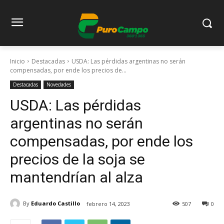
Inicio
Destacadas
USDA: Las pérdidas argentinas no serán
compensadas, por ende los precios de...
Destacadas
Novedades
USDA: Las pérdidas
argentinas no serán
compensadas, por ende los
precios de la soja se
mantendrían al alza
By
Eduardo Castillo
febrero 14, 2023
507
0