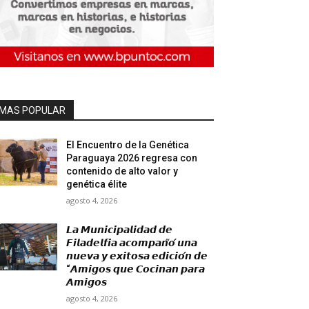
MAS POPULAR
El Encuentro de la Genética
Paraguaya 2026 regresa con
contenido de alto valor y
genética élite
agosto 4, 2026
𝙇𝙖 𝙈𝙪𝙣𝙞𝙘𝙞𝙥𝙖𝙡𝙞𝙙𝙖𝙙 𝙙𝙚
𝙁𝙞𝙡𝙖𝙙𝙚𝙡𝙛𝙞𝙖 𝙖𝙘𝙤𝙢𝙥𝙖𝙣̃𝙤́ 𝙪𝙣𝙖
𝙣𝙪𝙚𝙫𝙖 𝙮 𝙚𝙭𝙞𝙩𝙤𝙨𝙖 𝙚𝙙𝙞𝙘𝙞𝙤́𝙣 𝙙𝙚
“𝘼𝙢𝙞𝙜𝙤𝙨 𝙦𝙪𝙚 𝘾𝙤𝙘𝙞𝙣𝙖𝙣 𝙥𝙖𝙧𝙖
𝘼𝙢𝙞𝙜𝙤𝙨
agosto 4, 2026