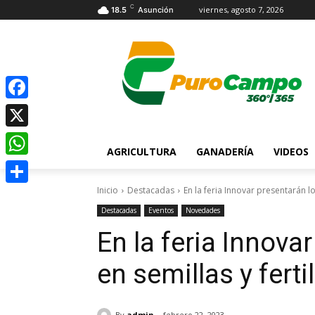
C
viernes, agosto 7, 2026
18.5
Asunción
Facebook
X
AGRICULTURA
GANADERÍA
VIDEOS
WhatsApp
Inicio
Destacadas
En la feria Innovar presentarán lo
Compartir
Destacadas
Eventos
Novedades
En la feria Innova
en semillas y ferti
By
admin
febrero 22, 2023