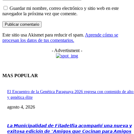
Guardar mi nombre, correo electrónico y sitio web en este
navegador la próxima vez que comente.
Este sitio usa Akismet para reducir el spam.
Aprende cómo se
procesan los datos de tus comentarios.
- Advertisment -
MAS POPULAR
El Encuentro de la Genética Paraguaya 2026 regresa con contenido de alto
y genética élite
agosto 4, 2026
𝙇𝙖 𝙈𝙪𝙣𝙞𝙘𝙞𝙥𝙖𝙡𝙞𝙙𝙖𝙙 𝙙𝙚 𝙁𝙞𝙡𝙖𝙙𝙚𝙡𝙛𝙞𝙖 𝙖𝙘𝙤𝙢𝙥𝙖𝙣̃𝙤́ 𝙪𝙣𝙖 𝙣𝙪𝙚𝙫𝙖 𝙮
𝙚𝙭𝙞𝙩𝙤𝙨𝙖 𝙚𝙙𝙞𝙘𝙞𝙤́𝙣 𝙙𝙚 “𝘼𝙢𝙞𝙜𝙤𝙨 𝙦𝙪𝙚 𝘾𝙤𝙘𝙞𝙣𝙖𝙣 𝙥𝙖𝙧𝙖 𝘼𝙢𝙞𝙜𝙤𝙨