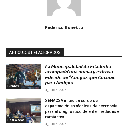
Federico Bonetto
ARTICULOS RELACIONADOS
𝙇𝙖 𝙈𝙪𝙣𝙞𝙘𝙞𝙥𝙖𝙡𝙞𝙙𝙖𝙙 𝙙𝙚 𝙁𝙞𝙡𝙖𝙙𝙚𝙡𝙛𝙞𝙖
𝙖𝙘𝙤𝙢𝙥𝙖𝙣̃𝙤́ 𝙪𝙣𝙖 𝙣𝙪𝙚𝙫𝙖 𝙮 𝙚𝙭𝙞𝙩𝙤𝙨𝙖
𝙚𝙙𝙞𝙘𝙞𝙤́𝙣 𝙙𝙚 “𝘼𝙢𝙞𝙜𝙤𝙨 𝙦𝙪𝙚 𝘾𝙤𝙘𝙞𝙣𝙖𝙣
𝙥𝙖𝙧𝙖 𝘼𝙢𝙞𝙜𝙤𝙨
Eventos
agosto 4, 2026
SENACSA inició un curso de
capacitación en técnicas de necropsia
para el diagnóstico de enfermedades en
rumiantes
Destacadas
agosto 4, 2026