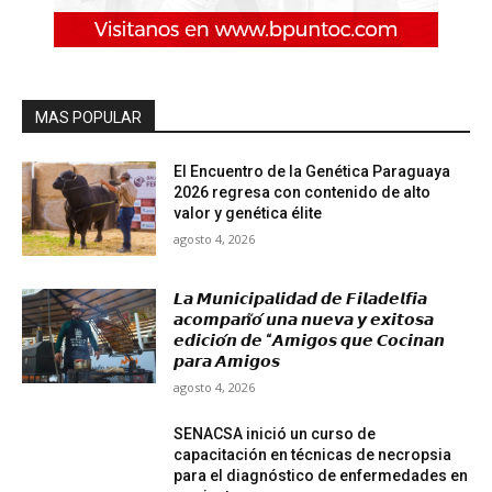
MAS POPULAR
El Encuentro de la Genética Paraguaya
2026 regresa con contenido de alto
valor y genética élite
agosto 4, 2026
𝙇𝙖 𝙈𝙪𝙣𝙞𝙘𝙞𝙥𝙖𝙡𝙞𝙙𝙖𝙙 𝙙𝙚 𝙁𝙞𝙡𝙖𝙙𝙚𝙡𝙛𝙞𝙖
𝙖𝙘𝙤𝙢𝙥𝙖𝙣̃𝙤́ 𝙪𝙣𝙖 𝙣𝙪𝙚𝙫𝙖 𝙮 𝙚𝙭𝙞𝙩𝙤𝙨𝙖
𝙚𝙙𝙞𝙘𝙞𝙤́𝙣 𝙙𝙚 “𝘼𝙢𝙞𝙜𝙤𝙨 𝙦𝙪𝙚 𝘾𝙤𝙘𝙞𝙣𝙖𝙣
𝙥𝙖𝙧𝙖 𝘼𝙢𝙞𝙜𝙤𝙨
agosto 4, 2026
SENACSA inició un curso de
capacitación en técnicas de necropsia
para el diagnóstico de enfermedades en