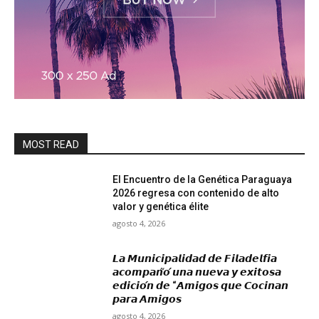
MOST READ
El Encuentro de la Genética Paraguaya
2026 regresa con contenido de alto
valor y genética élite
agosto 4, 2026
𝙇𝙖 𝙈𝙪𝙣𝙞𝙘𝙞𝙥𝙖𝙡𝙞𝙙𝙖𝙙 𝙙𝙚 𝙁𝙞𝙡𝙖𝙙𝙚𝙡𝙛𝙞𝙖
𝙖𝙘𝙤𝙢𝙥𝙖𝙣̃𝙤́ 𝙪𝙣𝙖 𝙣𝙪𝙚𝙫𝙖 𝙮 𝙚𝙭𝙞𝙩𝙤𝙨𝙖
𝙚𝙙𝙞𝙘𝙞𝙤́𝙣 𝙙𝙚 “𝘼𝙢𝙞𝙜𝙤𝙨 𝙦𝙪𝙚 𝘾𝙤𝙘𝙞𝙣𝙖𝙣
𝙥𝙖𝙧𝙖 𝘼𝙢𝙞𝙜𝙤𝙨
agosto 4, 2026