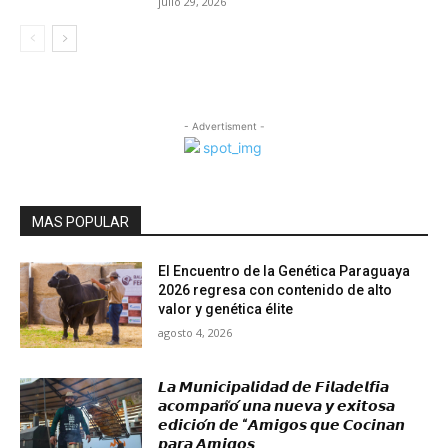
julio 29, 2026
- Advertisment -
MAS POPULAR
El Encuentro de la Genética Paraguaya
2026 regresa con contenido de alto
valor y genética élite
agosto 4, 2026
𝙇𝙖 𝙈𝙪𝙣𝙞𝙘𝙞𝙥𝙖𝙡𝙞𝙙𝙖𝙙 𝙙𝙚 𝙁𝙞𝙡𝙖𝙙𝙚𝙡𝙛𝙞𝙖
𝙖𝙘𝙤𝙢𝙥𝙖𝙣̃𝙤́ 𝙪𝙣𝙖 𝙣𝙪𝙚𝙫𝙖 𝙮 𝙚𝙭𝙞𝙩𝙤𝙨𝙖
𝙚𝙙𝙞𝙘𝙞𝙤́𝙣 𝙙𝙚 “𝘼𝙢𝙞𝙜𝙤𝙨 𝙦𝙪𝙚 𝘾𝙤𝙘𝙞𝙣𝙖𝙣
𝙥𝙖𝙧𝙖 𝘼𝙢𝙞𝙜𝙤𝙨