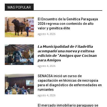
MAS POPULAR
El Encuentro de la Genética Paraguaya
2026 regresa con contenido de alto
valor y genética élite
agosto 4, 2026
𝙇𝙖 𝙈𝙪𝙣𝙞𝙘𝙞𝙥𝙖𝙡𝙞𝙙𝙖𝙙 𝙙𝙚 𝙁𝙞𝙡𝙖𝙙𝙚𝙡𝙛𝙞𝙖
𝙖𝙘𝙤𝙢𝙥𝙖𝙣̃𝙤́ 𝙪𝙣𝙖 𝙣𝙪𝙚𝙫𝙖 𝙮 𝙚𝙭𝙞𝙩𝙤𝙨𝙖
𝙚𝙙𝙞𝙘𝙞𝙤́𝙣 𝙙𝙚 “𝘼𝙢𝙞𝙜𝙤𝙨 𝙦𝙪𝙚 𝘾𝙤𝙘𝙞𝙣𝙖𝙣
𝙥𝙖𝙧𝙖 𝘼𝙢𝙞𝙜𝙤𝙨
agosto 4, 2026
SENACSA inició un curso de
capacitación en técnicas de necropsia
para el diagnóstico de enfermedades en
rumiantes
agosto 4, 2026
El mercado inmobiliario paraguayo se