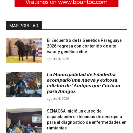
MAS POPULAR
El Encuentro de la Genética Paraguaya
2026 regresa con contenido de alto
valor y genética élite
agosto 4, 2026
𝙇𝙖 𝙈𝙪𝙣𝙞𝙘𝙞𝙥𝙖𝙡𝙞𝙙𝙖𝙙 𝙙𝙚 𝙁𝙞𝙡𝙖𝙙𝙚𝙡𝙛𝙞𝙖
𝙖𝙘𝙤𝙢𝙥𝙖𝙣̃𝙤́ 𝙪𝙣𝙖 𝙣𝙪𝙚𝙫𝙖 𝙮 𝙚𝙭𝙞𝙩𝙤𝙨𝙖
𝙚𝙙𝙞𝙘𝙞𝙤́𝙣 𝙙𝙚 “𝘼𝙢𝙞𝙜𝙤𝙨 𝙦𝙪𝙚 𝘾𝙤𝙘𝙞𝙣𝙖𝙣
𝙥𝙖𝙧𝙖 𝘼𝙢𝙞𝙜𝙤𝙨
agosto 4, 2026
SENACSA inició un curso de
capacitación en técnicas de necropsia
para el diagnóstico de enfermedades en
rumiantes