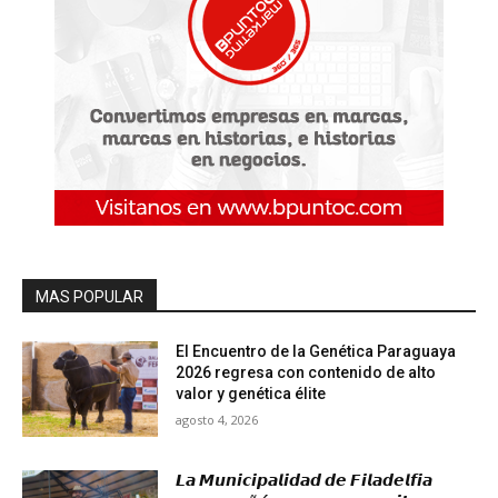
MAS POPULAR
El Encuentro de la Genética Paraguaya
2026 regresa con contenido de alto
valor y genética élite
agosto 4, 2026
𝙇𝙖 𝙈𝙪𝙣𝙞𝙘𝙞𝙥𝙖𝙡𝙞𝙙𝙖𝙙 𝙙𝙚 𝙁𝙞𝙡𝙖𝙙𝙚𝙡𝙛𝙞𝙖