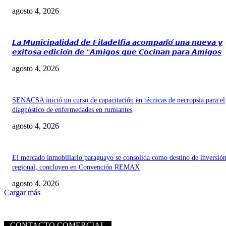
agosto 4, 2026
𝙇𝙖 𝙈𝙪𝙣𝙞𝙘𝙞𝙥𝙖𝙡𝙞𝙙𝙖𝙙 𝙙𝙚 𝙁𝙞𝙡𝙖𝙙𝙚𝙡𝙛𝙞𝙖 𝙖𝙘𝙤𝙢𝙥𝙖𝙣̃𝙤́ 𝙪𝙣𝙖 𝙣𝙪𝙚𝙫𝙖 𝙮
𝙚𝙭𝙞𝙩𝙤𝙨𝙖 𝙚𝙙𝙞𝙘𝙞𝙤́𝙣 𝙙𝙚 “𝘼𝙢𝙞𝙜𝙤𝙨 𝙦𝙪𝙚 𝘾𝙤𝙘𝙞𝙣𝙖𝙣 𝙥𝙖𝙧𝙖 𝘼𝙢𝙞𝙜𝙤𝙨
agosto 4, 2026
SENACSA inició un curso de capacitación en técnicas de necropsia para el
diagnóstico de enfermedades en rumiantes
agosto 4, 2026
El mercado inmobiliario paraguayo se consolida como destino de inversió
regional, concluyen en Convención REMAX
agosto 4, 2026
Cargar más
CONTACTO COMERCIAL