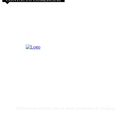
info@purocampo.com.py
Información eficiente para el sector productivo de Paraguay