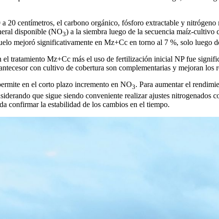
a 20 centímetros, el carbono orgánico, fósforo extractable y nitrógeno m
neral disponible (NO
) a la siembra luego de la secuencia maíz-cultivo
3
suelo mejoró significativamente en Mz+Cc en torno al 7 %, solo luego 
 el tratamiento Mz+Cc más el uso de fertilización inicial NP fue signifi
l antecesor con cultivo de cobertura son complementarias y mejoran los r
permite en el corto plazo incremento en NO
. Para aumentar el rendimie
3
iderando que sigue siendo conveniente realizar ajustes nitrogenados con
da confirmar la estabilidad de los cambios en el tiempo.