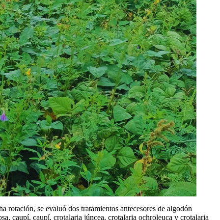
cha rotación, se evaluó dos tratamientos antecesores de algodón
, caupí, caupí, crotalaria júncea, crotalaria ochroleuca y crotalaria