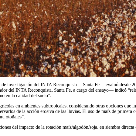
po de investigación del INTA Reconquista —Santa Fe— evaluó desde 200
ador del INTA Reconquista, Santa Fe, a cargo del ensayo— indicó “rele
mo en la calidad del suelo”.
 agrícolas en ambientes subtropicales, considerando otras opciones que 
servarlos de la acción erosiva de las lluvias. El uso de maíz de primer
ura otoñales”.
iones del impacto de la rotación maíz/algodón/soja, en siembra directa