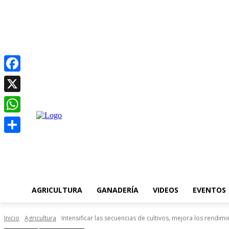
Facebook
C
jueves, agosto 6, 2026
21.5
Asunción
X
WhatsApp
Compartir
AGRICULTURA
GANADERÍA
VIDEOS
EVENTOS
Inicio
Agricultura
Intensificar las secuencias de cultivos, mejora los rendim