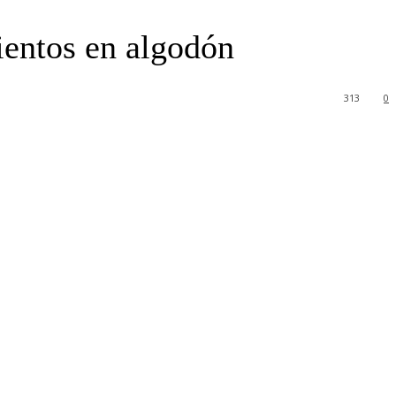
mientos en algodón
313
0