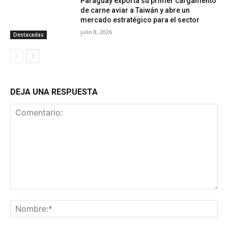
Paraguay exporta su primer cargamento
de carne aviar a Taiwán y abre un
mercado estratégico para el sector
julio 8, 2026
Destacadas
DEJA UNA RESPUESTA
Comentario:
No