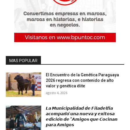
MAS POPULAR
El Encuentro de la Genética Paraguaya
2026 regresa con contenido de alto
valor y genética élite
agosto 4, 2026
𝙇𝙖 𝙈𝙪𝙣𝙞𝙘𝙞𝙥𝙖𝙡𝙞𝙙𝙖𝙙 𝙙𝙚 𝙁𝙞𝙡𝙖𝙙𝙚𝙡𝙛𝙞𝙖
𝙖𝙘𝙤𝙢𝙥𝙖𝙣̃𝙤́ 𝙪𝙣𝙖 𝙣𝙪𝙚𝙫𝙖 𝙮 𝙚𝙭𝙞𝙩𝙤𝙨𝙖
𝙚𝙙𝙞𝙘𝙞𝙤́𝙣 𝙙𝙚 “𝘼𝙢𝙞𝙜𝙤𝙨 𝙦𝙪𝙚 𝘾𝙤𝙘𝙞𝙣𝙖𝙣
𝙥𝙖𝙧𝙖 𝘼𝙢𝙞𝙜𝙤𝙨