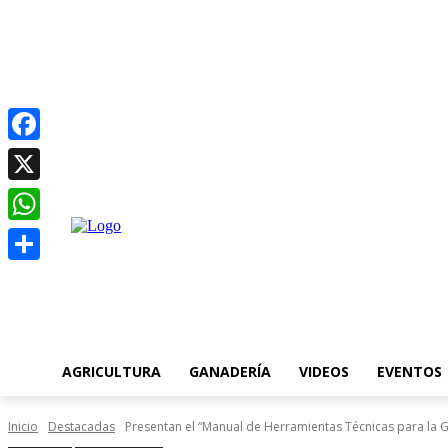
Facebook
C
miércoles, agosto 5, 2026
18.5
Asunción
X
WhatsApp
Compartir
AGRICULTURA
GANADERÍA
VIDEOS
EVENTOS
Inicio
Destacadas
Presentan el “Manual de Herramientas Técnicas para la G