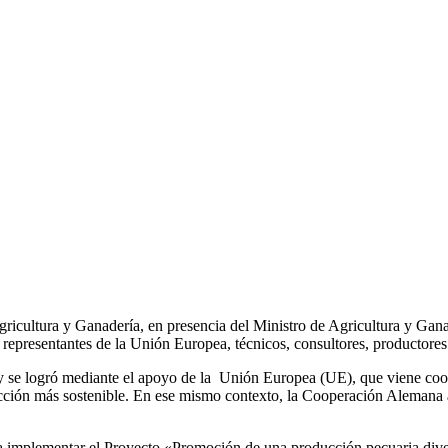
Agricultura y Ganadería, en presencia del Ministro de Agricultura y Gana
presentantes de la Unión Europea, técnicos, consultores, productores 
, y se logró mediante el apoyo de la Unión Europea (UE), que viene coo
cción más sostenible. En ese mismo contexto, la Cooperación Alemana a
ara implementar el Proyecto «Promoción de una producción pecuaria d