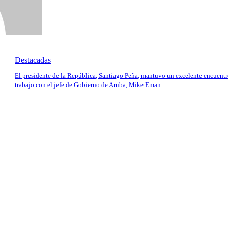
Destacadas
El presidente de la República, Santiago Peña, mantuvo un excelente encuentr
trabajo con el jefe de Gobierno de Aruba, Mike Eman
io: