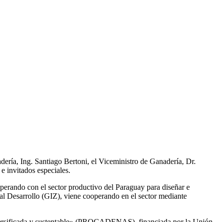
dería, Ing. Santiago Bertoni, el Viceministro de Ganadería, Dr.
e invitados especiales.
perando con el sector productivo del Paraguay para diseñar e
l Desarrollo (GIZ), viene cooperando en el sector mediante
iversificada y sustentable» (PROCADENAS), financiada por la Unión