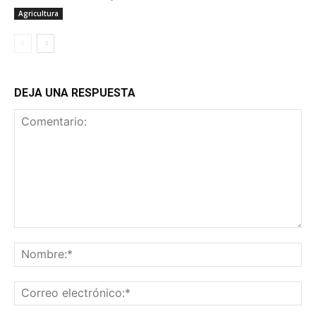
Agricultura
DEJA UNA RESPUESTA
Comentario:
No
Co
ele