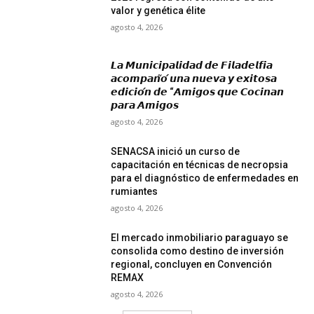
valor y genética élite
agosto 4, 2026
𝙇𝙖 𝙈𝙪𝙣𝙞𝙘𝙞𝙥𝙖𝙡𝙞𝙙𝙖𝙙 𝙙𝙚 𝙁𝙞𝙡𝙖𝙙𝙚𝙡𝙛𝙞𝙖
𝙖𝙘𝙤𝙢𝙥𝙖𝙣̃𝙤́ 𝙪𝙣𝙖 𝙣𝙪𝙚𝙫𝙖 𝙮 𝙚𝙭𝙞𝙩𝙤𝙨𝙖
𝙚𝙙𝙞𝙘𝙞𝙤́𝙣 𝙙𝙚 “𝘼𝙢𝙞𝙜𝙤𝙨 𝙦𝙪𝙚 𝘾𝙤𝙘𝙞𝙣𝙖𝙣
𝙥𝙖𝙧𝙖 𝘼𝙢𝙞𝙜𝙤𝙨
agosto 4, 2026
SENACSA inició un curso de
capacitación en técnicas de necropsia
para el diagnóstico de enfermedades en
rumiantes
agosto 4, 2026
El mercado inmobiliario paraguayo se
consolida como destino de inversión
regional, concluyen en Convención
REMAX
agosto 4, 2026