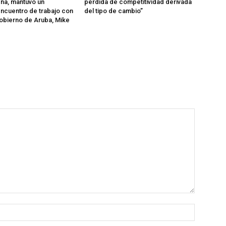
ña, mantuvo un
pérdida de competitividad derivada
ncuentro de trabajo con
del tipo de cambio”
Gobierno de Aruba, Mike
Nombre: