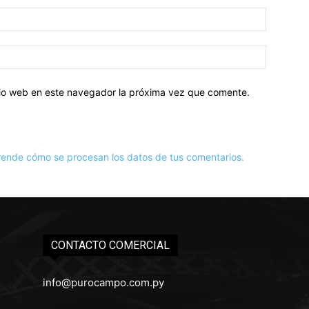
Correo
electróni
Sitio
web:
itio web en este navegador la próxima vez que comente.
ende cómo se procesan los datos de tus comentarios.
CONTACTO COMERCIAL
info@purocampo.com.py