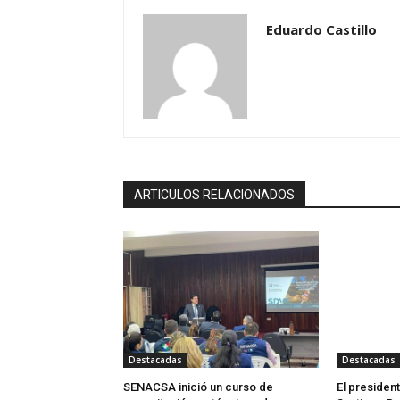
Eduardo Castillo
ARTICULOS RELACIONADOS
Destacadas
Destacadas
SENACSA inició un curso de
El president