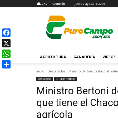
C
jueves, agosto 6, 2026
27.9
Asunción
Facebook
X
AGRICULTURA
GANADERÍA
VIDEOS
WhatsApp
Inicio
Destacadas
Ministro Bertoni destacó el poten
Compartir
Destacadas
Últimas noticias
Ministro Bertoni d
que tiene el Chaco
agrícola