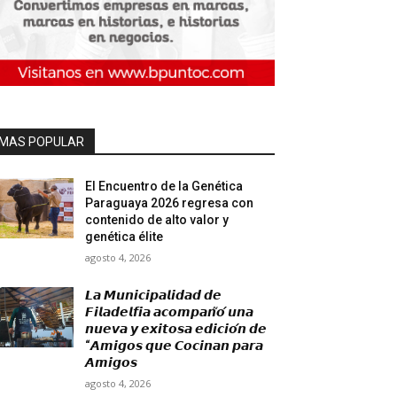
MAS POPULAR
El Encuentro de la Genética
Paraguaya 2026 regresa con
contenido de alto valor y
genética élite
agosto 4, 2026
𝙇𝙖 𝙈𝙪𝙣𝙞𝙘𝙞𝙥𝙖𝙡𝙞𝙙𝙖𝙙 𝙙𝙚
𝙁𝙞𝙡𝙖𝙙𝙚𝙡𝙛𝙞𝙖 𝙖𝙘𝙤𝙢𝙥𝙖𝙣̃𝙤́ 𝙪𝙣𝙖
𝙣𝙪𝙚𝙫𝙖 𝙮 𝙚𝙭𝙞𝙩𝙤𝙨𝙖 𝙚𝙙𝙞𝙘𝙞𝙤́𝙣 𝙙𝙚
“𝘼𝙢𝙞𝙜𝙤𝙨 𝙦𝙪𝙚 𝘾𝙤𝙘𝙞𝙣𝙖𝙣 𝙥𝙖𝙧𝙖
𝘼𝙢𝙞𝙜𝙤𝙨
agosto 4, 2026