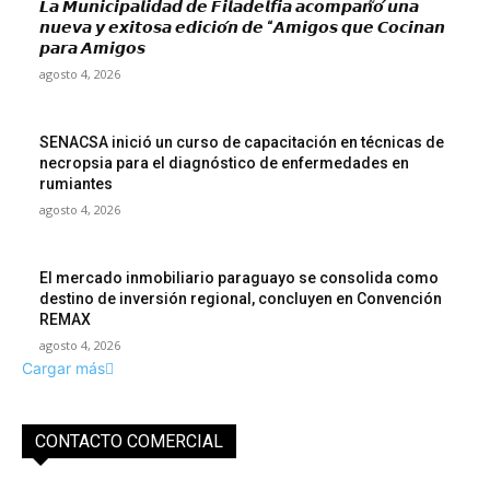
𝙇𝙖 𝙈𝙪𝙣𝙞𝙘𝙞𝙥𝙖𝙡𝙞𝙙𝙖𝙙 𝙙𝙚 𝙁𝙞𝙡𝙖𝙙𝙚𝙡𝙛𝙞𝙖 𝙖𝙘𝙤𝙢𝙥𝙖𝙣̃𝙤́ 𝙪𝙣𝙖
𝙣𝙪𝙚𝙫𝙖 𝙮 𝙚𝙭𝙞𝙩𝙤𝙨𝙖 𝙚𝙙𝙞𝙘𝙞𝙤́𝙣 𝙙𝙚 “𝘼𝙢𝙞𝙜𝙤𝙨 𝙦𝙪𝙚 𝘾𝙤𝙘𝙞𝙣𝙖𝙣
𝙥𝙖𝙧𝙖 𝘼𝙢𝙞𝙜𝙤𝙨
agosto 4, 2026
SENACSA inició un curso de capacitación en técnicas de
necropsia para el diagnóstico de enfermedades en
rumiantes
agosto 4, 2026
El mercado inmobiliario paraguayo se consolida como
destino de inversión regional, concluyen en Convención
REMAX
agosto 4, 2026
Cargar más
CONTACTO COMERCIAL