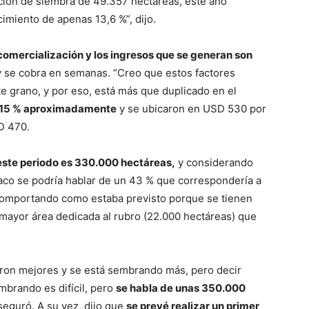
nción de siembra de 49.357 hectáreas, este año
imiento de apenas 13,6 %”, dijo.
comercialización y los ingresos que se generan son
y se cobra en semanas. “Creo que estos factores
e grano, y por eso, está más que duplicado en el
n 15 % aproximadamente
y se ubicaron en USD 530 por
D 470.
n este periodo es 330.000 hectáreas,
y considerando
haco se podría hablar de un 43 % que correspondería a
a comportando como estaba previsto porque se tienen
 mayor área dedicada al rubro (22.000 hectáreas) que
eron mejores y se está sembrando más, pero decir
mbrando es difícil, pero
se habla de unas 350.000
aseguró. A su vez, dijo que
se prevé realizar un primer