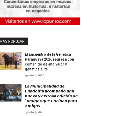
MAS POPULAR
El Encuentro de la Genética
Paraguaya 2026 regresa con
contenido de alto valor y
genética élite
agosto 4, 2026
𝙇𝙖 𝙈𝙪𝙣𝙞𝙘𝙞𝙥𝙖𝙡𝙞𝙙𝙖𝙙 𝙙𝙚
𝙁𝙞𝙡𝙖𝙙𝙚𝙡𝙛𝙞𝙖 𝙖𝙘𝙤𝙢𝙥𝙖𝙣̃𝙤́ 𝙪𝙣𝙖
𝙣𝙪𝙚𝙫𝙖 𝙮 𝙚𝙭𝙞𝙩𝙤𝙨𝙖 𝙚𝙙𝙞𝙘𝙞𝙤́𝙣 𝙙𝙚
“𝘼𝙢𝙞𝙜𝙤𝙨 𝙦𝙪𝙚 𝘾𝙤𝙘𝙞𝙣𝙖𝙣 𝙥𝙖𝙧𝙖
𝘼𝙢𝙞𝙜𝙤𝙨
agosto 4, 2026