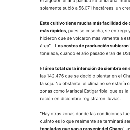
el algodón el año pasado se tenía una inte
solamente subió a 56.071 hectáreas, un crec
Este cultivo tiene mucha más facilidad de 
más rápidos,
pues se cosecha, se entrega 
hicieron que se volcaron masivamente a est
área”, .
Los costos de producción subiero
tonelada, cuando el año pasado eran de US
E
l área total de la intención de siembra e
las 142.476 que se decidió plantar en el C
la soja. No obstante, el clima no se estarí
zonas como Mariscal Estigarribia, que es la
recién en diciembre registraron lluvias.
“Hay otras zonas donde las condiciones fu
cuánto es lo que realmente se terminará se
toneladas que van a provenir del Chaco
”, 