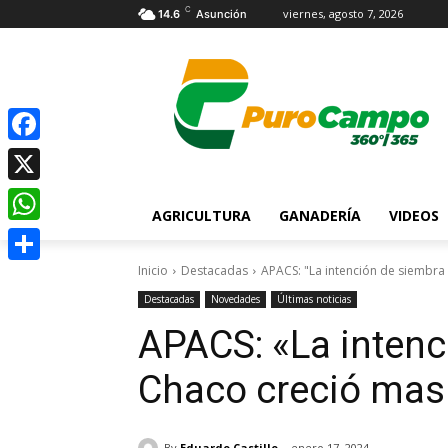
C
viernes, agosto 7, 2026
14.6
Asunción
Facebook
X
AGRICULTURA
GANADERÍA
VIDEOS
WhatsApp
Inicio
Destacadas
APACS: "La intención de siembra
Compartir
Destacadas
Novedades
Últimas noticias
APACS: «La intenc
Chaco creció mas
By
Eduardo Castillo
enero 17, 2024