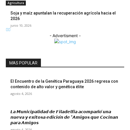
Agricultura
Soja y maíz apuntalan la recuperación agrícola hacia el
2026
junio 10, 2026
- Advertisment -
MAS POPULAR
El Encuentro de la Genética Paraguaya 2026 regresa con
contenido de alto valor y genética élite
agosto 4, 2026
𝙇𝙖 𝙈𝙪𝙣𝙞𝙘𝙞𝙥𝙖𝙡𝙞𝙙𝙖𝙙 𝙙𝙚 𝙁𝙞𝙡𝙖𝙙𝙚𝙡𝙛𝙞𝙖 𝙖𝙘𝙤𝙢𝙥𝙖𝙣̃𝙤́ 𝙪𝙣𝙖
𝙣𝙪𝙚𝙫𝙖 𝙮 𝙚𝙭𝙞𝙩𝙤𝙨𝙖 𝙚𝙙𝙞𝙘𝙞𝙤́𝙣 𝙙𝙚 “𝘼𝙢𝙞𝙜𝙤𝙨 𝙦𝙪𝙚 𝘾𝙤𝙘𝙞𝙣𝙖𝙣
𝙥𝙖𝙧𝙖 𝘼𝙢𝙞𝙜𝙤𝙨
agosto 4, 2026