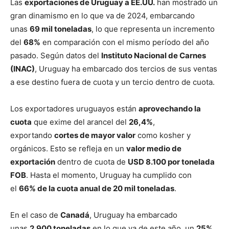
Las
exportaciones de Uruguay a EE.UU.
han mostrado un
gran dinamismo en lo que va de 2024, embarcando
unas
69 mil toneladas
, lo que representa un incremento
del
68%
en comparación con el mismo período del año
pasado. Según datos del
Instituto Nacional de Carnes
(INAC)
, Uruguay ha embarcado dos tercios de sus ventas
a ese destino fuera de cuota y un tercio dentro de cuota.
Los exportadores uruguayos están
aprovechando la
cuota
que exime del arancel del
26,4%
,
exportando
cortes de mayor valor
como kosher y
orgánicos. Esto se refleja en un
valor medio de
exportación
dentro de cuota de
USD 8.100 por tonelada
FOB
. Hasta el momento, Uruguay ha cumplido con
el
66% de la cuota anual de 20 mil toneladas
.
En el caso de
Canadá
, Uruguay ha embarcado
unas
2.900 toneladas
en lo que va de este año, un
25%