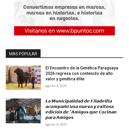
MAS POPULAR
El Encuentro de la Genética Paraguaya
2026 regresa con contenido de alto
valor y genética élite
agosto 4, 2026
𝙇𝙖 𝙈𝙪𝙣𝙞𝙘𝙞𝙥𝙖𝙡𝙞𝙙𝙖𝙙 𝙙𝙚 𝙁𝙞𝙡𝙖𝙙𝙚𝙡𝙛𝙞𝙖
𝙖𝙘𝙤𝙢𝙥𝙖𝙣̃𝙤́ 𝙪𝙣𝙖 𝙣𝙪𝙚𝙫𝙖 𝙮 𝙚𝙭𝙞𝙩𝙤𝙨𝙖
𝙚𝙙𝙞𝙘𝙞𝙤́𝙣 𝙙𝙚 “𝘼𝙢𝙞𝙜𝙤𝙨 𝙦𝙪𝙚 𝘾𝙤𝙘𝙞𝙣𝙖𝙣
𝙥𝙖𝙧𝙖 𝘼𝙢𝙞𝙜𝙤𝙨
agosto 4, 2026