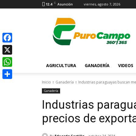
C
viernes, agosto 7, 2026
12.4
Asunción
Facebook
X
AGRICULTURA
GANADERÍA
VIDEOS
WhatsApp
Inicio
Ganadería
Industrias paraguayas buscan mej
Compartir
Ganadería
Industrias parag
precios de exporta
By
Eduardo Castillo
octubre 24, 2024