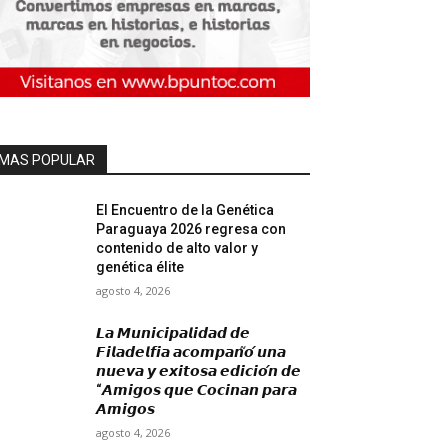
MAS POPULAR
El Encuentro de la Genética
Paraguaya 2026 regresa con
contenido de alto valor y
genética élite
agosto 4, 2026
𝙇𝙖 𝙈𝙪𝙣𝙞𝙘𝙞𝙥𝙖𝙡𝙞𝙙𝙖𝙙 𝙙𝙚
𝙁𝙞𝙡𝙖𝙙𝙚𝙡𝙛𝙞𝙖 𝙖𝙘𝙤𝙢𝙥𝙖𝙣̃𝙤́ 𝙪𝙣𝙖
𝙣𝙪𝙚𝙫𝙖 𝙮 𝙚𝙭𝙞𝙩𝙤𝙨𝙖 𝙚𝙙𝙞𝙘𝙞𝙤́𝙣 𝙙𝙚
“𝘼𝙢𝙞𝙜𝙤𝙨 𝙦𝙪𝙚 𝘾𝙤𝙘𝙞𝙣𝙖𝙣 𝙥𝙖𝙧𝙖
𝘼𝙢𝙞𝙜𝙤𝙨
agosto 4, 2026