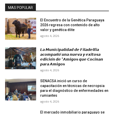
MAS POPULAR
El Encuentro de la Genética Paraguaya
2026 regresa con contenido de alto
valor y genética élite
agosto 4, 2026
𝙇𝙖 𝙈𝙪𝙣𝙞𝙘𝙞𝙥𝙖𝙡𝙞𝙙𝙖𝙙 𝙙𝙚 𝙁𝙞𝙡𝙖𝙙𝙚𝙡𝙛𝙞𝙖
𝙖𝙘𝙤𝙢𝙥𝙖𝙣̃𝙤́ 𝙪𝙣𝙖 𝙣𝙪𝙚𝙫𝙖 𝙮 𝙚𝙭𝙞𝙩𝙤𝙨𝙖
𝙚𝙙𝙞𝙘𝙞𝙤́𝙣 𝙙𝙚 “𝘼𝙢𝙞𝙜𝙤𝙨 𝙦𝙪𝙚 𝘾𝙤𝙘𝙞𝙣𝙖𝙣
𝙥𝙖𝙧𝙖 𝘼𝙢𝙞𝙜𝙤𝙨
agosto 4, 2026
SENACSA inició un curso de
capacitación en técnicas de necropsia
para el diagnóstico de enfermedades en
rumiantes
agosto 4, 2026
El mercado inmobiliario paraguayo se