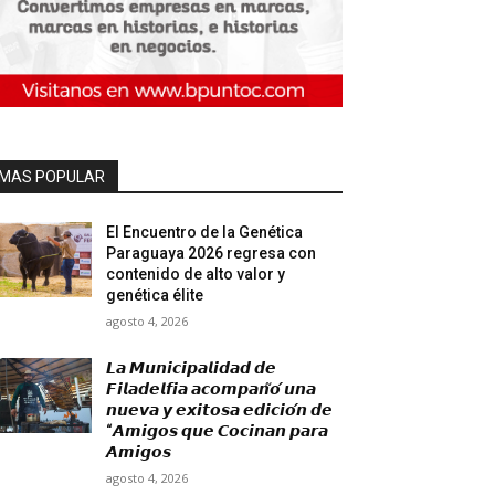
MAS POPULAR
El Encuentro de la Genética
Paraguaya 2026 regresa con
contenido de alto valor y
genética élite
agosto 4, 2026
𝙇𝙖 𝙈𝙪𝙣𝙞𝙘𝙞𝙥𝙖𝙡𝙞𝙙𝙖𝙙 𝙙𝙚
𝙁𝙞𝙡𝙖𝙙𝙚𝙡𝙛𝙞𝙖 𝙖𝙘𝙤𝙢𝙥𝙖𝙣̃𝙤́ 𝙪𝙣𝙖
𝙣𝙪𝙚𝙫𝙖 𝙮 𝙚𝙭𝙞𝙩𝙤𝙨𝙖 𝙚𝙙𝙞𝙘𝙞𝙤́𝙣 𝙙𝙚
“𝘼𝙢𝙞𝙜𝙤𝙨 𝙦𝙪𝙚 𝘾𝙤𝙘𝙞𝙣𝙖𝙣 𝙥𝙖𝙧𝙖
𝘼𝙢𝙞𝙜𝙤𝙨
agosto 4, 2026