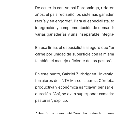
De acuerdo con Aníbal Pordomingo, referent
años, el país rediseñó los sistemas ganade
recría y en engorde”. Para el especialista,
integración y complementación de demandas 
varias ganaderías y una inseparable integrac
En esa línea, el especialista aseguró que “
carne por unidad de superficie con la mis
también el manejo eficiente de los pastos”.
En este punto, Gabriel Zurbriggen –investi
forrajeros del INTA Marcos Juárez, Córdoba–
productiva y económica es “clave” pensar e
duración. “Así, se evita superponer camada
pasturas”, explicó.
Además, recomendó “vender animales jóvene