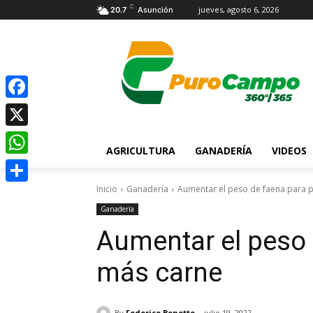
C
jueves, agosto 6, 2026
20.7
Asunción
Facebook
X
AGRICULTURA
GANADERÍA
VIDEOS
WhatsApp
Inicio
Ganadería
Aumentar el peso de faena para 
Compartir
Ganadería
Aumentar el peso 
más carne
By
Federico Bonetto
julio 19, 2022