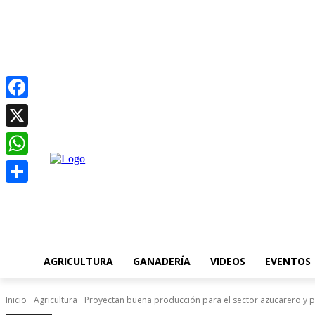
Facebook
C
jueves, agosto 6, 2026
20.7
Asunción
X
WhatsApp
Compartir
AGRICULTURA
GANADERÍA
VIDEOS
EVENTOS
Inicio
Agricultura
Proyectan buena producción para el sector azucarero y pl