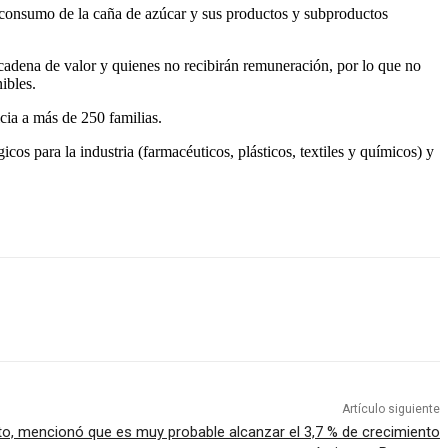
y consumo de la caña de azúcar y sus productos y subproductos
cadena de valor y quienes no recibirán remuneración, por lo que no
ibles.
ia a más de 250 familias.
s para la industria (farmacéuticos, plásticos, textiles y químicos) y
Artículo siguiente
o, mencionó que es muy probable alcanzar el 3,7 % de crecimiento