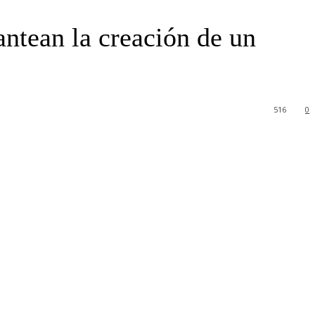
antean la creación de un
516
0