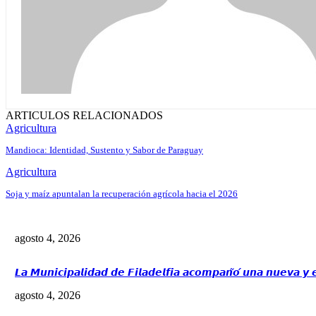
ARTICULOS RELACIONADOS
Agricultura
Mandioca: Identidad, Sustento y Sabor de Paraguay
Agricultura
Soja y maíz apuntalan la recuperación agrícola hacia el 2026
agosto 4, 2026
𝙇𝙖 𝙈𝙪𝙣𝙞𝙘𝙞𝙥𝙖𝙡𝙞𝙙𝙖𝙙 𝙙𝙚 𝙁𝙞𝙡𝙖𝙙𝙚𝙡𝙛𝙞𝙖 𝙖𝙘𝙤𝙢𝙥𝙖𝙣̃𝙤́ 𝙪𝙣𝙖 𝙣𝙪𝙚𝙫𝙖 𝙮
agosto 4, 2026