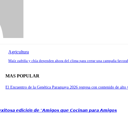
Agricultura
Maíz zafriña y chía dependen ahora del clima para cerrar una campaña favora
MAS POPULAR
El Encuentro de la Genética Paraguaya 2026 regresa con contenido de alto v
 𝙚𝙭𝙞𝙩𝙤𝙨𝙖 𝙚𝙙𝙞𝙘𝙞𝙤́𝙣 𝙙𝙚 “𝘼𝙢𝙞𝙜𝙤𝙨 𝙦𝙪𝙚 𝘾𝙤𝙘𝙞𝙣𝙖𝙣 𝙥𝙖𝙧𝙖 𝘼𝙢𝙞𝙜𝙤𝙨