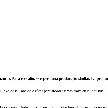
azúcar. Para este año, se espera una producción similar. La produ
ultivo de la Caña de Azúcar para abordar temas clave en la industria.
estaca que la industria azucarera es un actor importante en el motor 