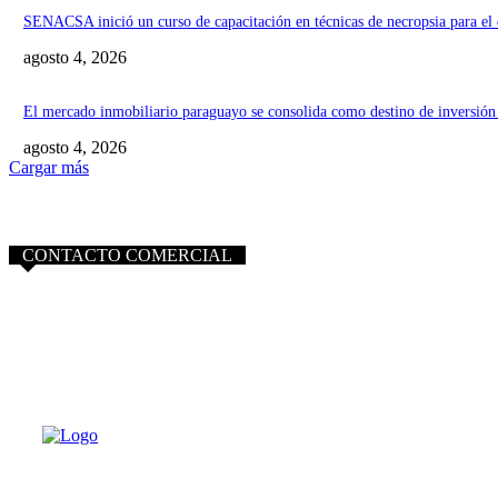
SENACSA inició un curso de capacitación en técnicas de necropsia para el
agosto 4, 2026
El mercado inmobiliario paraguayo se consolida como destino de inversi
agosto 4, 2026
Cargar más
CONTACTO COMERCIAL
info@purocampo.com.py