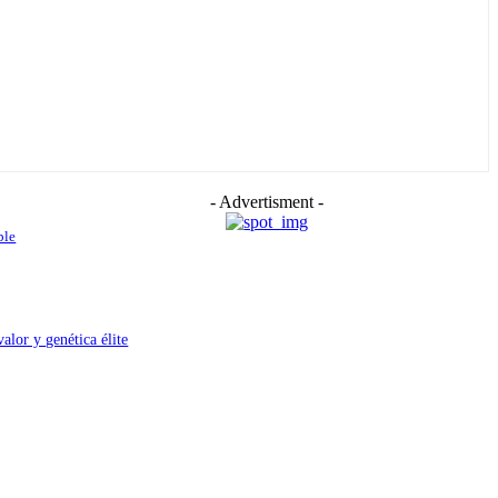
- Advertisment -
ble
alor y genética élite