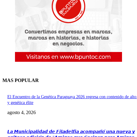
MAS POPULAR
El Encuentro de la Genética Paraguaya 2026 regresa con contenido de alto
y genética élite
agosto 4, 2026
𝙇𝙖 𝙈𝙪𝙣𝙞𝙘𝙞𝙥𝙖𝙡𝙞𝙙𝙖𝙙 𝙙𝙚 𝙁𝙞𝙡𝙖𝙙𝙚𝙡𝙛𝙞𝙖 𝙖𝙘𝙤𝙢𝙥𝙖𝙣̃𝙤́ 𝙪𝙣𝙖 𝙣𝙪𝙚𝙫𝙖 𝙮