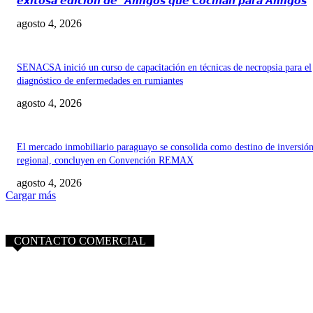
𝙚𝙭𝙞𝙩𝙤𝙨𝙖 𝙚𝙙𝙞𝙘𝙞𝙤́𝙣 𝙙𝙚 “𝘼𝙢𝙞𝙜𝙤𝙨 𝙦𝙪𝙚 𝘾𝙤𝙘𝙞𝙣𝙖𝙣 𝙥𝙖𝙧𝙖 𝘼𝙢𝙞𝙜𝙤𝙨
agosto 4, 2026
SENACSA inició un curso de capacitación en técnicas de necropsia para el
diagnóstico de enfermedades en rumiantes
agosto 4, 2026
El mercado inmobiliario paraguayo se consolida como destino de inversió
regional, concluyen en Convención REMAX
agosto 4, 2026
Cargar más
CONTACTO COMERCIAL
info@purocampo.com.py